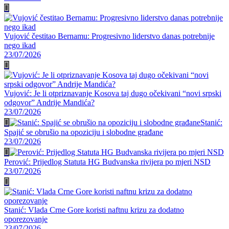
Vujović čestitao Bernamu: Progresivno liderstvo danas potrebnije
nego ikad
23/07/2026
Vujović: Je li otpriznavanje Kosova taj dugo očekivani “novi srpski
odgovor” Andrije Mandića?
23/07/2026
Stanić:
Spajić se obrušio na opoziciju i slobodne građane
23/07/2026
Perović: Prijedlog Statuta HG Budvanska rivijera po mjeri NSD
23/07/2026
Stanić: Vlada Crne Gore koristi naftnu krizu za dodatno
oporezovanje
23/07/2026