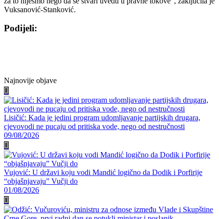
za to nijesmo nego da se stvari uvedu u pravne tokove”, zaključila je
Vuksanović-Stanković.
Podijeli:
Share
Share
Share
Share
on
on
on
on
Facebook
Twitter
WhatsApp
E-
mail
Najnovije objave
Lisičić: Kada je jedini program udomljavanje partijskih drugara,
cjevovodi ne pucaju od pritiska vode, nego od nestručnosti
09/08/2026
Vujović: U državi koju vodi Mandić logično da Dodik i Porfirije
“objašnjavaju” Vučji do
01/08/2026