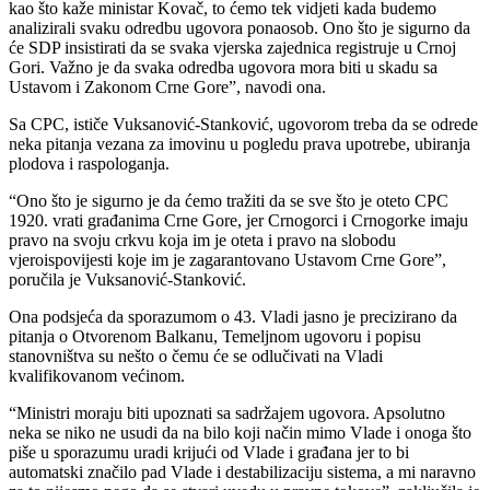
kao što kaže ministar Kovač, to ćemo tek vidjeti kada budemo
analizirali svaku odredbu ugovora ponaosob. Ono što je sigurno da
će SDP insistirati da se svaka vjerska zajednica registruje u Crnoj
Gori. Važno je da svaka odredba ugovora mora biti u skadu sa
Ustavom i Zakonom Crne Gore”, navodi ona.
Sa CPC, ističe Vuksanović-Stanković, ugovorom treba da se odrede
neka pitanja vezana za imovinu u pogledu prava upotrebe, ubiranja
plodova i raspologanja.
“Ono što je sigurno je da ćemo tražiti da se sve što je oteto CPC
1920. vrati građanima Crne Gore, jer Crnogorci i Crnogorke imaju
pravo na svoju crkvu koja im je oteta i pravo na slobodu
vjeroispovijesti koje im je zagarantovano Ustavom Crne Gore”,
poručila je Vuksanović-Stanković.
Ona podsjeća da sporazumom o 43. Vladi jasno je precizirano da
pitanja o Otvorenom Balkanu, Temeljnom ugovoru i popisu
stanovništva su nešto o čemu će se odlučivati na Vladi
kvalifikovanom većinom.
“Ministri moraju biti upoznati sa sadržajem ugovora. Apsolutno
neka se niko ne usudi da na bilo koji način mimo Vlade i onoga što
piše u sporazumu uradi krijući od Vlade i građana jer to bi
automatski značilo pad Vlade i destabilizaciju sistema, a mi naravno