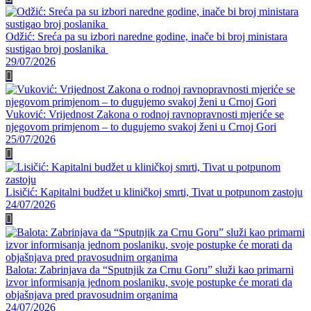
Odžić: Sreća pa su izbori naredne godine, inače bi broj ministara
sustigao broj poslanika
29/07/2026
Vuković: Vrijednost Zakona o rodnoj ravnopravnosti mjeriće se
njegovom primjenom – to dugujemo svakoj ženi u Crnoj Gori
25/07/2026
Lisičić: Kapitalni budžet u kliničkoj smrti, Tivat u potpunom zastoju
24/07/2026
Balota: Zabrinjava da “Sputnjik za Crnu Goru” služi kao primarni
izvor informisanja jednom poslaniku, svoje postupke će morati da
objašnjava pred pravosudnim organima
24/07/2026