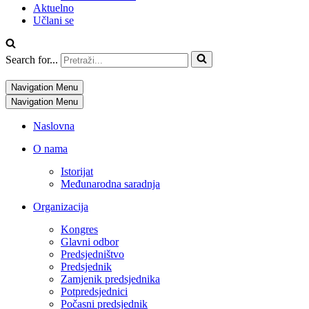
Aktuelno
Učlani se
Search for...
Navigation Menu
Navigation Menu
Naslovna
O nama
Istorijat
Međunarodna saradnja
Organizacija
Kongres
Glavni odbor
Predsjedništvo
Predsjednik
Zamjenik predsjednika
Potpredsjednici
Počasni predsjednik