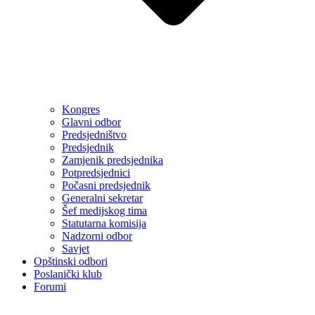
Kongres
Glavni odbor
Predsjedništvo
Predsjednik
Zamjenik predsjednika
Potpredsjednici
Počasni predsjednik
Generalni sekretar
Šef medijskog tima
Statutarna komisija
Nadzorni odbor
Savjet
Opštinski odbori
Poslanički klub
Forumi