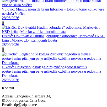
Vujović: Mandić mora da brani Informer – toliko o tome koliko više
ne sluša Vučića
28/06/2026
Lisičić: Dok tivatski Hudini „obrađuje“ odbornike, Marković i NSD
kriju „Morsko zlo“ iza noćnih lopata
28/06/2026
Cikotić: Očigledno je kolega Zirojević pogodio u metu s
postavljenim pitanjem pa je uslijedila ozbiljna nervoza u redovima
Demokrata
26/06/2026
Kontakt
Adresa: Crnogorskih serdara 34,
81000 Podgorica, Crna Gora
Email: sdp@sdp.co.me