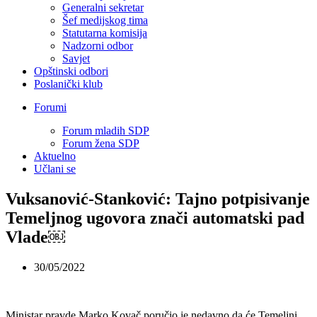
Generalni sekretar
Šef medijskog tima
Statutarna komisija
Nadzorni odbor
Savjet
Opštinski odbori
Poslanički klub
Forumi
Forum mladih SDP
Forum žena SDP
Aktuelno
Učlani se
Vuksanović-Stanković: Tajno potpisivanje
Temeljnog ugovora znači automatski pad
Vlade￼
30/05/2022
Ministar pravde Marko Kovač poručio je nedavno da će Temeljni