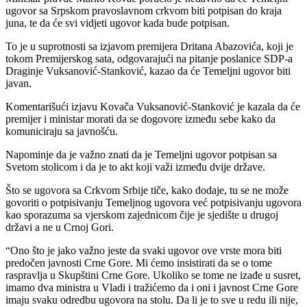
ugovor sa Srpskom pravoslavnom crkvom biti potpisan do kraja
juna, te da će svi vidjeti ugovor kada bude potpisan.
To je u suprotnosti sa izjavom premijera Dritana Abazovića, koji je
tokom Premijerskog sata, odgovarajući na pitanje poslanice SDP-a
Draginje Vuksanović-Stanković, kazao da će Temeljni ugovor biti
javan.
Komentarišući izjavu Kovača Vuksanović-Stanković je kazala da će
premijer i ministar morati da se dogovore između sebe kako da
komuniciraju sa javnošću.
Napominje da je važno znati da je Temeljni ugovor potpisan sa
Svetom stolicom i da je to akt koji važi između dvije države.
Što se ugovora sa Crkvom Srbije tiče, kako dodaje, tu se ne može
govoriti o potpisivanju Temeljnog ugovora već potpisivanju ugovora
kao sporazuma sa vjerskom zajednicom čije je sjedište u drugoj
državi a ne u Crnoj Gori.
“Ono što je jako važno jeste da svaki ugovor ove vrste mora biti
predočen javnosti Crne Gore. Mi ćemo insistirati da se o tome
raspravlja u Skupštini Crne Gore. Ukoliko se tome ne izađe u susret,
imamo dva ministra u Vladi i tražićemo da i oni i javnost Crne Gore
imaju svaku odredbu ugovora na stolu. Da li je to sve u redu ili nije,