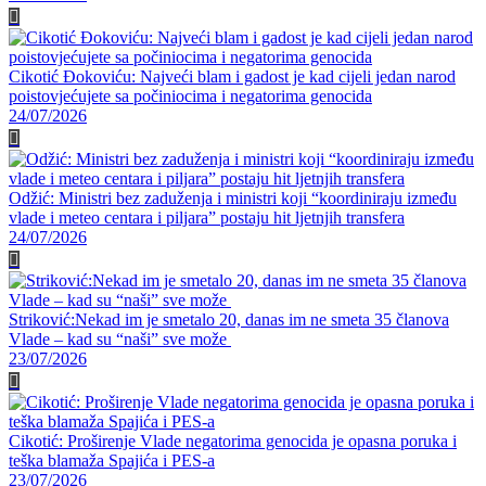
Cikotić Đokoviću: Najveći blam i gadost je kad cijeli jedan narod
poistovjećujete sa počiniocima i negatorima genocida
24/07/2026
Odžić: Ministri bez zaduženja i ministri koji “koordiniraju između
vlade i meteo centara i piljara” postaju hit ljetnjih transfera
24/07/2026
Striković:Nekad im je smetalo 20, danas im ne smeta 35 članova
Vlade – kad su “naši” sve može
23/07/2026
Cikotić: Proširenje Vlade negatorima genocida je opasna poruka i
teška blamaža Spajića i PES-a
23/07/2026