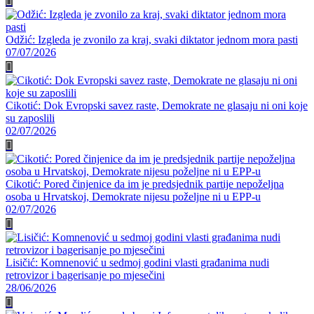
Odžić: Izgleda je zvonilo za kraj, svaki diktator jednom mora pasti
07/07/2026
Cikotić: Dok Evropski savez raste, Demokrate ne glasaju ni oni koje
su zaposlili
02/07/2026
Cikotić: Pored činjenice da im je predsjednik partije nepoželjna
osoba u Hrvatskoj, Demokrate nijesu poželjne ni u EPP-u
02/07/2026
Lisičić: Komnenović u sedmoj godini vlasti građanima nudi
retrovizor i bagerisanje po mjesečini
28/06/2026