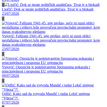
Lisičić: Dok se igrate političkih analitičara, Tivat je u blokadi
23/07/2026
Vujović: Fašizam 1941-45. nije prošao, neće ni razni oblici
neofašizma i njihovi loše presvučeni provincijalni promoteri, koje
danas svakodnevno gledamo
23/07/2026
Vujović: Opozicija je potpisivanjem Sporazuma pokazala i
principijelnost i nespornu EU orjentaciju
09/07/2026
Odžić: Kako sad da vojvoda Mandić i rudar Lekić smijene
“Viteza”?!
07/07/2026