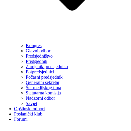
Kongres
Glavni odbor
Predsjedništvo
Predsjednik
Zamjenik predsjednika
Potpredsjednici
Počasni predsjednik
Generalni sekretar
Šef medijskog tima
Statutarna komisija
Nadzorni odbor
Savjet
Opštinski odbori
Poslanički klub
Forumi