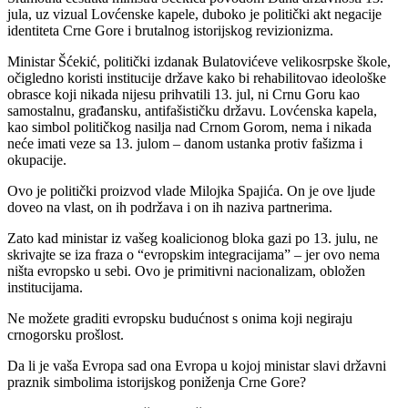
jula, uz vizual Lovćenske kapele, duboko je politički akt negacije
identiteta Crne Gore i brutalnog istorijskog revizionizma.
Ministar Šćekić, politički izdanak Bulatovićeve velikosrpske škole,
očigledno koristi institucije države kako bi rehabilitovao ideološke
obrasce koji nikada nijesu prihvatili 13. jul, ni Crnu Goru kao
samostalnu, građansku, antifašističku državu. Lovćenska kapela,
kao simbol političkog nasilja nad Crnom Gorom, nema i nikada
neće imati veze sa 13. julom – danom ustanka protiv fašizma i
okupacije.
Ovo je politički proizvod vlade Milojka Spajića. On je ove ljude
doveo na vlast, on ih podržava i on ih naziva partnerima.
Zato kad ministar iz vašeg koalicionog bloka gazi po 13. julu, ne
skrivajte se iza fraza o “evropskim integracijama” – jer ovo nema
ništa evropsko u sebi. Ovo je primitivni nacionalizam, obložen
institucijama.
Ne možete graditi evropsku budućnost s onima koji negiraju
crnogorsku prošlost.
Da li je vaša Evropa sad ona Evropa u kojoj ministar slavi državni
praznik simbolima istorijskog poniženja Crne Gore?