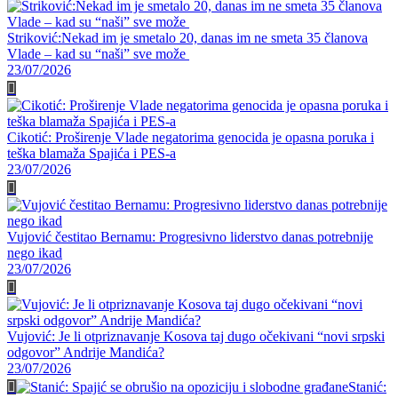
Striković:Nekad im je smetalo 20, danas im ne smeta 35 članova
Vlade – kad su “naši” sve može
23/07/2026
Cikotić: Proširenje Vlade negatorima genocida je opasna poruka i
teška blamaža Spajića i PES-a
23/07/2026
Vujović čestitao Bernamu: Progresivno liderstvo danas potrebnije
nego ikad
23/07/2026
Vujović: Je li otpriznavanje Kosova taj dugo očekivani “novi srpski
odgovor” Andrije Mandića?
23/07/2026
Stanić: