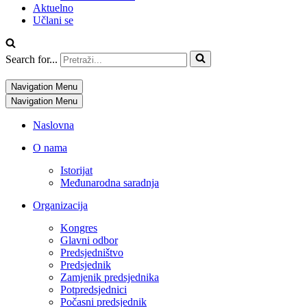
Aktuelno
Učlani se
Search for...
Navigation Menu
Navigation Menu
Naslovna
O nama
Istorijat
Međunarodna saradnja
Organizacija
Kongres
Glavni odbor
Predsjedništvo
Predsjednik
Zamjenik predsjednika
Potpredsjednici
Počasni predsjednik