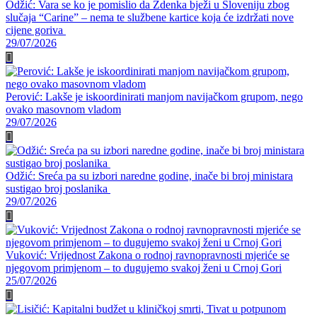
Odžić: Vara se ko je pomislio da Zdenka bježi u Sloveniju zbog
slučaja “Carine” – nema te službene kartice koja će izdržati nove
cijene goriva
29/07/2026
Perović: Lakše je iskoordinirati manjom navijačkom grupom, nego
ovako masovnom vladom
29/07/2026
Odžić: Sreća pa su izbori naredne godine, inače bi broj ministara
sustigao broj poslanika
29/07/2026
Vuković: Vrijednost Zakona o rodnoj ravnopravnosti mjeriće se
njegovom primjenom – to dugujemo svakoj ženi u Crnoj Gori
25/07/2026