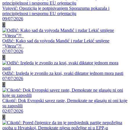
Vujović: Opozicija je potpisivanjem Sporazuma pokazala i
principijelnost i nespornu EU orjentaciju
09/07/2026
Odžić: Kako sad da vojvoda Mandić i rudar Lekić smijene
“Viteza”?!
07/07/2026
Odžić: Izgleda je zvonilo za kraj, svaki diktator jednom mora pasti
07/07/2026
Cikotić: Dok Evropski savez raste, Demokrate ne glasaju ni oni koje
su zaposlili
02/07/2026