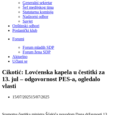
Generalni sekretar
Šef medijskog tima
Statutarna komisija
Nadzorni odbor
Savjet
Opštinski odbori
Poslanički klub
Forumi
Forum mladih SDP
Forum žena SDP
Aktuelno
Učlani se
Cikotić: Lovćenska kapela u čestitki za
13. jul – odgovornost PES-a, ogledalo
vlasti
15/07/2025
15/07/2025
Sramotna čestitka ministra Šćekića povodom Dana državnosti 13.