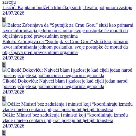
Lisičić: Kapitalni budžet u kliničkoj smrti, Tivat u potpunom zastoju
24/07/2026
Balota: Zabrinjava da “Sputnjik za Crnu Goru” služi kao primarni
izvor informisanja jednom poslaniku, svoje postupke će morati da
objašnjava pred pravosudnim organima
24/07/2026
Cikotić Đokoviću: Najveći blam i gadost je kad cijeli jedan narod
poistovjećujete sa počiniocima i negatorima genocida
24/07/2026
Odžić: Ministri bez zaduženja i ministri koji “koordiniraju između
vlade i meteo centara i piljara” postaju hit ljetnjih transfera
24/07/2026