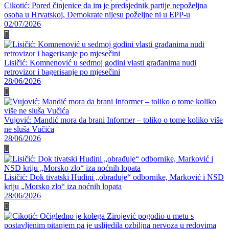
Cikotić: Pored činjenice da im je predsjednik partije nepoželjna
osoba u Hrvatskoj, Demokrate nijesu poželjne ni u EPP-u
02/07/2026
Lisičić: Komnenović u sedmoj godini vlasti građanima nudi
retrovizor i bagerisanje po mjesečini
28/06/2026
Vujović: Mandić mora da brani Informer – toliko o tome koliko više
ne sluša Vučića
28/06/2026
Lisičić: Dok tivatski Hudini „obrađuje“ odbornike, Marković i NSD
kriju „Morsko zlo“ iza noćnih lopata
28/06/2026