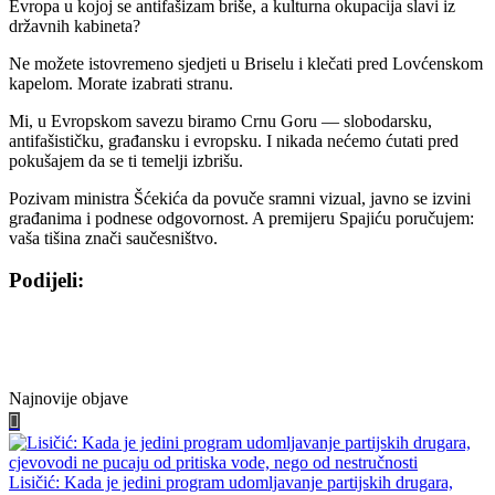
Evropa u kojoj se antifašizam briše, a kulturna okupacija slavi iz
državnih kabineta?
Ne možete istovremeno sjedjeti u Briselu i klečati pred Lovćenskom
kapelom. Morate izabrati stranu.
Mi, u Evropskom savezu biramo Crnu Goru — slobodarsku,
antifašističku, građansku i evropsku. I nikada nećemo ćutati pred
pokušajem da se ti temelji izbrišu.
Pozivam ministra Šćekića da povuče sramni vizual, javno se izvini
građanima i podnese odgovornost. A premijeru Spajiću poručujem:
vaša tišina znači saučesništvo.
Podijeli:
Share
Share
Share
Share
on
on
on
on
Facebook
Twitter
WhatsApp
E-
mail
Najnovije objave
Lisičić: Kada je jedini program udomljavanje partijskih drugara,