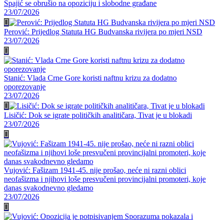
Spajić se obrušio na opoziciju i slobodne građane
23/07/2026
Perović: Prijedlog Statuta HG Budvanska rivijera po mjeri NSD
23/07/2026
Stanić: Vlada Crne Gore koristi naftnu krizu za dodatno
oporezovanje
23/07/2026
Lisičić: Dok se igrate političkih analitičara, Tivat je u blokadi
23/07/2026
Vujović: Fašizam 1941-45. nije prošao, neće ni razni oblici
neofašizma i njihovi loše presvučeni provincijalni promoteri, koje
danas svakodnevno gledamo
23/07/2026