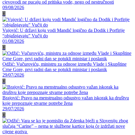
cjevovodi ne pucaju od pritiska vode, nego od nestručnosti
09/08/2026
Vujović: U državi koju vodi Mandić logično da Dodik i Porfirije
“objašnjavaju” Vučji do
01/08/2026
Odžić: Vučuroviću, ministru za odnose između Vlade i Skupštine
Crne Gore, prvi radni dan se potukli ministar i poslanik
29/07/2026
Brajović: Pravo na menstrualno odsustvo važan iskorak ka društvu
koje prepoznaje stvarne potrebe žena
29/07/2026