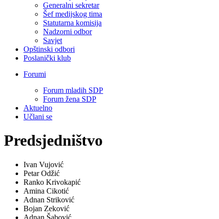
Generalni sekretar
Šef medijskog tima
Statutarna komisija
Nadzorni odbor
Savjet
Opštinski odbori
Poslanički klub
Forumi
Forum mladih SDP
Forum žena SDP
Aktuelno
Učlani se
Predsjedništvo
Ivan Vujović
Petar Odžić
Ranko Krivokapić
Amina Cikotić
Adnan Striković
Bojan Zeković
Adnan Šabović