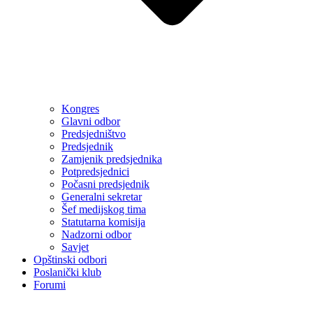
Kongres
Glavni odbor
Predsjedništvo
Predsjednik
Zamjenik predsjednika
Potpredsjednici
Počasni predsjednik
Generalni sekretar
Šef medijskog tima
Statutarna komisija
Nadzorni odbor
Savjet
Opštinski odbori
Poslanički klub
Forumi