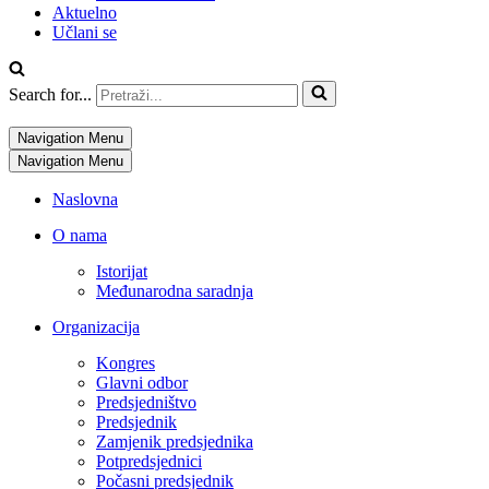
Aktuelno
Učlani se
Search for...
Navigation Menu
Navigation Menu
Naslovna
O nama
Istorijat
Međunarodna saradnja
Organizacija
Kongres
Glavni odbor
Predsjedništvo
Predsjednik
Zamjenik predsjednika
Potpredsjednici
Počasni predsjednik