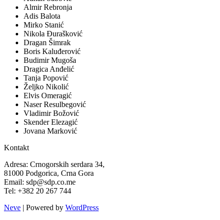
Almir Rebronja
Adis Balota
Mirko Stanić
Nikola Đurašković
Dragan Šimrak
Boris Kaluđerović
Budimir Mugoša
Dragica Anđelić
Tanja Popović
Željko Nikolić
Elvis Omeragić
Naser Resulbegović
Vladimir Božović
Skender Elezagić
Jovana Marković
Kontakt
Adresa: Crnogorskih serdara 34,
81000 Podgorica, Crna Gora
Email: sdp@sdp.co.me
Tel: +382 20 267 744
Neve
| Powered by
WordPress