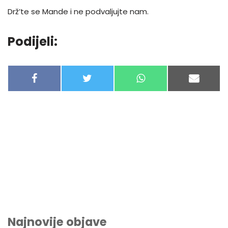
Drž’te se Mande i ne podvaljujte nam.
Podijeli:
F
T
W
E
A
W
H
-
C
I
A
M
E
T
T
A
B
T
S
I
O
E
A
L
O
R
P
K
P
Najnovije objave