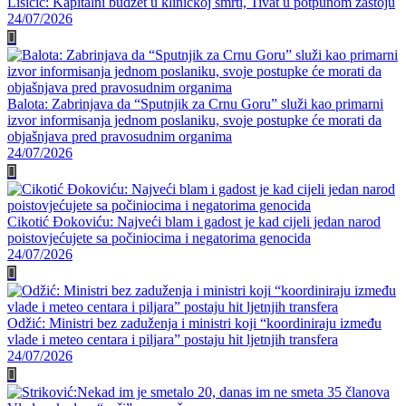
Lisičić: Kapitalni budžet u kliničkoj smrti, Tivat u potpunom zastoju
24/07/2026
Balota: Zabrinjava da “Sputnjik za Crnu Goru” služi kao primarni
izvor informisanja jednom poslaniku, svoje postupke će morati da
objašnjava pred pravosudnim organima
24/07/2026
Cikotić Đokoviću: Najveći blam i gadost je kad cijeli jedan narod
poistovjećujete sa počiniocima i negatorima genocida
24/07/2026
Odžić: Ministri bez zaduženja i ministri koji “koordiniraju između
vlade i meteo centara i piljara” postaju hit ljetnjih transfera
24/07/2026