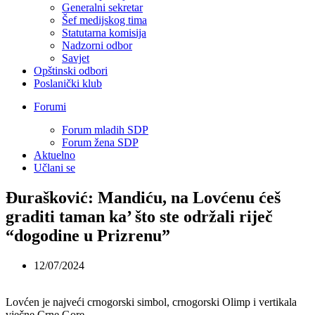
Generalni sekretar
Šef medijskog tima
Statutarna komisija
Nadzorni odbor
Savjet
Opštinski odbori
Poslanički klub
Forumi
Forum mladih SDP
Forum žena SDP
Aktuelno
Učlani se
Đurašković: Mandiću, na Lovćenu ćeš
graditi taman ka’ što ste održali riječ
“dogodine u Prizrenu”
12/07/2024
Lovćen je najveći crnogorski simbol, crnogorski Olimp i vertikala
vječne Crne Gore.