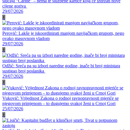
slučaja “Carine” – nema te službene kartice koja će izdržati nove
cijene goriva
29/07/2026
Perović: Lakše je iskoordinirati manjom navijačkom grupom, nego
ovako masovnom vladom
29/07/2026
Odžić: Sreća pa su izbori naredne godine, inače bi broj ministara
sustigao broj poslanika
29/07/2026
Vuković: Vrijednost Zakona o rodnoj ravnopravnosti mjeriće se
njegovom primjenom – to dugujemo svakoj ženi u Crnoj Gori
25/07/2026