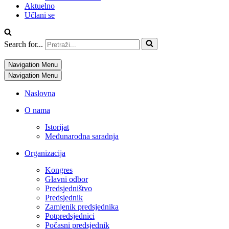
Aktuelno
Učlani se
Search for...
Navigation Menu
Navigation Menu
Naslovna
O nama
Istorijat
Međunarodna saradnja
Organizacija
Kongres
Glavni odbor
Predsjedništvo
Predsjednik
Zamjenik predsjednika
Potpredsjednici
Počasni predsjednik