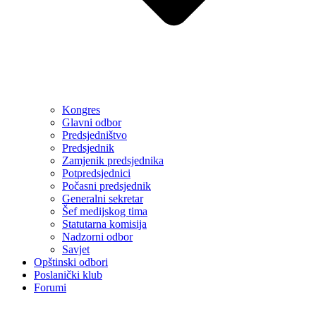
Kongres
Glavni odbor
Predsjedništvo
Predsjednik
Zamjenik predsjednika
Potpredsjednici
Počasni predsjednik
Generalni sekretar
Šef medijskog tima
Statutarna komisija
Nadzorni odbor
Savjet
Opštinski odbori
Poslanički klub
Forumi