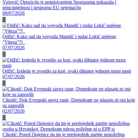
Vujović: Opozicija je potpisivanjem Sporazuma pokazala i
principijelnost i nespornu EU orjentaciju
09/07/2026
Odžić: Kako sad da vojvoda Mandić i rudar Lekić smijene
“Viteza”?!
07/07/2026
Odžić: Izgleda je zvonilo za kraj, svaki diktator jednom mora pasti
07/07/2026
Cikotić: Dok Evropski savez raste, Demokrate ne glasaju ni oni koje
su zaposlili
02/07/2026
Cikotić: Pored činjenice da im je predsjednik partije nepoželjna