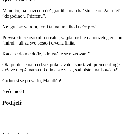
Mandiću, na Lovćenu ćeš graditi taman ka’ što ste održali riječ
“dogodine u Prizrenu”.
Ne igraj se vatrom, jer ti taj naum nikad neće proći.
Previše ste se osokolili i osilili, valjda mislite da možete, jer smo
“mirni”, ali za sve postoji crvena linija.
Kada se do nje dođe, “drugačije se razgovara”.
Okupirali ste nam crkve, pokušavate uspostaviti premoć druge
države u opštinama u kojima ste vlast, sad biste i na Lovćen?!
Grdno si se prevario, Mandiću!
Neće moći!
Podijeli:
Share
Share
Share
Share
on
on
on
on
Facebook
Twitter
WhatsApp
E-
mail