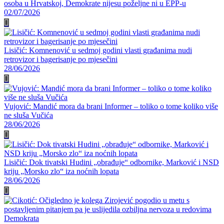
osoba u Hrvatskoj, Demokrate nijesu poželjne ni u EPP-u
02/07/2026
Lisičić: Komnenović u sedmoj godini vlasti građanima nudi
retrovizor i bagerisanje po mjesečini
28/06/2026
Vujović: Mandić mora da brani Informer – toliko o tome koliko više
ne sluša Vučića
28/06/2026
Lisičić: Dok tivatski Hudini „obrađuje“ odbornike, Marković i NSD
kriju „Morsko zlo“ iza noćnih lopata
28/06/2026