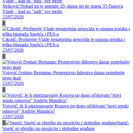
Striković:Nekad im je smetalo 20, danas im ne smeta 35 članova
Vlade – kad su “naši” sve može
23/07/2026
Cikotić: Proširenje Vlade negatorima genocida je opasna poruka i
teška blamaža Spajića i PES-a
23/07/2026
Vujović čestitao Bernamu: Progresivno liderstvo danas potrebnije
nego ikad
23/07/2026
Vujović: Je li otpriznavanje Kosova taj dugo očekivani “novi srpski
odgovor” Andrije Mandića?
23/07/2026
Stanić:
Spajić se obrušio na opoziciju i slobodne građane