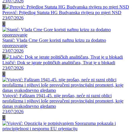
23/07/2026
Perović: Prijedlog Statuta HG Budvanska rivijera po mjeri NSD
23/07/2026
Stanić: Vlada Crne Gore koristi naftnu krizu za dodatno
oporezovanje
23/07/2026
Lisičić: Dok se igrate političkih analitičara, Tivat je u blokadi
23/07/2026
Vujović: Fašizam 1941-45. nije prošao, neće ni razni oblici
neofašizma i njihovi loše presvučeni provincijalni promoteri, koje
danas svakodnevno gledamo
23/07/2026