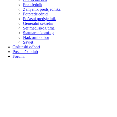
Predsjednik
Zamjenik predsjednika
Potpredsjednici
Počasni predsjednik
Generalni sekretar
Šef medijskog tima
Statutarna komisija
Nadzorni odbor
Savjet
Opštinski odbori
Poslanički klub
Forumi