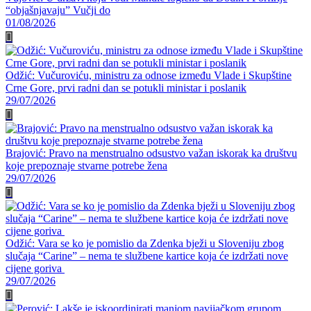
“objašnjavaju” Vučji do
01/08/2026
Odžić: Vučuroviću, ministru za odnose između Vlade i Skupštine
Crne Gore, prvi radni dan se potukli ministar i poslanik
29/07/2026
Brajović: Pravo na menstrualno odsustvo važan iskorak ka društvu
koje prepoznaje stvarne potrebe žena
29/07/2026
Odžić: Vara se ko je pomislio da Zdenka bježi u Sloveniju zbog
slučaja “Carine” – nema te službene kartice koja će izdržati nove
cijene goriva
29/07/2026