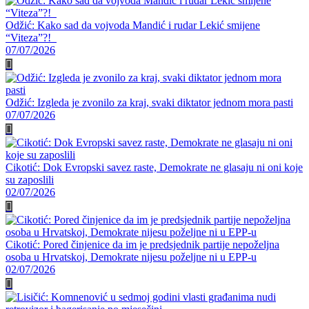
Odžić: Kako sad da vojvoda Mandić i rudar Lekić smijene
“Viteza”?!
07/07/2026
Odžić: Izgleda je zvonilo za kraj, svaki diktator jednom mora pasti
07/07/2026
Cikotić: Dok Evropski savez raste, Demokrate ne glasaju ni oni koje
su zaposlili
02/07/2026
Cikotić: Pored činjenice da im je predsjednik partije nepoželjna
osoba u Hrvatskoj, Demokrate nijesu poželjne ni u EPP-u
02/07/2026