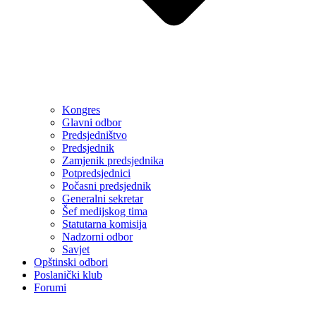
Kongres
Glavni odbor
Predsjedništvo
Predsjednik
Zamjenik predsjednika
Potpredsjednici
Počasni predsjednik
Generalni sekretar
Šef medijskog tima
Statutarna komisija
Nadzorni odbor
Savjet
Opštinski odbori
Poslanički klub
Forumi