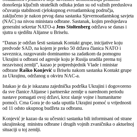
donošenja ključnih strateških odluka jedan su od važnih preduslova
očuvanja stabilnosti cjelokupnog evroatlantskog područja,
zaključeno je nakon prvog dana sastanka Sjevernoatlantskog savjeta
(NAC) na nivou ministara odbrane. Sastanak, kojim predsjedava
generalni sekretar NATO-a
Jens Stoltenberg
održava se danas i
sjutra u sjedištu Alijanse u Briselu.
“Danas je održan šesti sastanak Kontakt grupe, inicijative koju
predvode SAD, na kojem je preko 50 država članica NATO i
saveznica, razgovaralo dominantno sa zadatkom da pomognu
Ukrajini u odbrani od agresije koju je Rusija uradila prema toj
nezavisnoj zemlji”, kazao je potpredsjednik Vlade i ministar
odbrane
Raško Konjević
u Briselu nakom sastanka Kontakt grupe
za Ukrajinu, održanog u okviru NAC-a.
Istakao je da je iskazana zajednička podrška Ukrajini i dogovoreno
da sve članice Alijanse i partnerske zemlje u narednom periodu
nastave pomagati ovoj državi, kroz slanje vojne i humanitarne
pomoći. Crna Gora je do sada uputila Ukrajini pomoć u vrijednosti
od 11 odsto ukupnog budžeta za odbranu.
Konjević je kazao da su učesnici sastanka bili informisani od strane
ukrajinskog ministra odbrane i drugih vojnih zvaničnika o aktuelnoj
situaciji u toj zemlji.