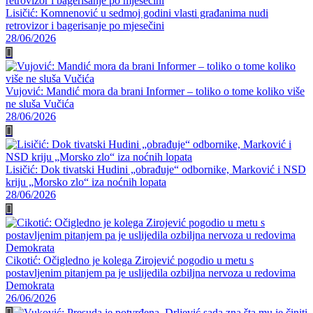
Lisičić: Komnenović u sedmoj godini vlasti građanima nudi
retrovizor i bagerisanje po mjesečini
28/06/2026
Vujović: Mandić mora da brani Informer – toliko o tome koliko više
ne sluša Vučića
28/06/2026
Lisičić: Dok tivatski Hudini „obrađuje“ odbornike, Marković i NSD
kriju „Morsko zlo“ iza noćnih lopata
28/06/2026
Cikotić: Očigledno je kolega Zirojević pogodio u metu s
postavljenim pitanjem pa je uslijedila ozbiljna nervoza u redovima
Demokrata
26/06/2026