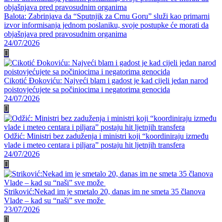
Balota: Zabrinjava da “Sputnjik za Crnu Goru” služi kao primarni
izvor informisanja jednom poslaniku, svoje postupke će morati da
objašnjava pred pravosudnim organima
24/07/2026
Cikotić Đokoviću: Najveći blam i gadost je kad cijeli jedan narod
poistovjećujete sa počiniocima i negatorima genocida
24/07/2026
Odžić: Ministri bez zaduženja i ministri koji “koordiniraju između
vlade i meteo centara i piljara” postaju hit ljetnjih transfera
24/07/2026
Striković:Nekad im je smetalo 20, danas im ne smeta 35 članova
Vlade – kad su “naši” sve može
23/07/2026