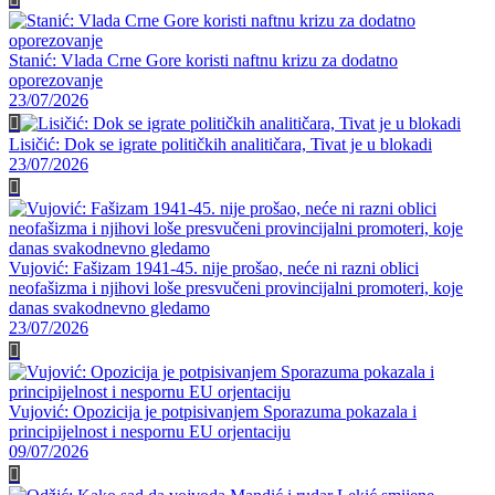
Stanić: Vlada Crne Gore koristi naftnu krizu za dodatno
oporezovanje
23/07/2026
Lisičić: Dok se igrate političkih analitičara, Tivat je u blokadi
23/07/2026
Vujović: Fašizam 1941-45. nije prošao, neće ni razni oblici
neofašizma i njihovi loše presvučeni provincijalni promoteri, koje
danas svakodnevno gledamo
23/07/2026
Vujović: Opozicija je potpisivanjem Sporazuma pokazala i
principijelnost i nespornu EU orjentaciju
09/07/2026