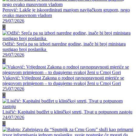
Perović: Lakše je iskoordinirati manjom navijačkom grupom, nego
ovako masovnom vladom
29/07/2026
Odžić: Sreća pa su izbori naredne godine, inače bi broj ministara
sustigao broj poslanika
29/07/2026
Vuković: Vrijednost Zakona o rodnoj ravnopravnosti mjeriće se
njegovom primjenom – to dugujemo svakoj ženi u Crnoj Gori
25/07/2026
Lisičić: Kapitalni budžet u kliničkoj smrti, Tivat u potpunom zastoju
24/07/2026