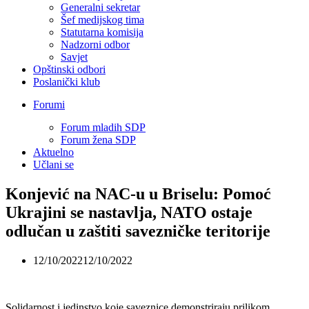
Generalni sekretar
Šef medijskog tima
Statutarna komisija
Nadzorni odbor
Savjet
Opštinski odbori
Poslanički klub
Forumi
Forum mladih SDP
Forum žena SDP
Aktuelno
Učlani se
Konjević na NAC-u u Briselu: Pomoć
Ukrajini se nastavlja, NATO ostaje
odlučan u zaštiti savezničke teritorije
12/10/2022
12/10/2022
Solidarnost i jedinstvo koje saveznice demonstriraju prilikom