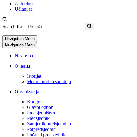
Aktuelno
Učlani se
Search for...
Navigation Menu
Navigation Menu
Naslovna
O nama
Istorijat
Međunarodna saradnja
Organizacija
Kongres
Glavni odbor
Predsjedništvo
Predsjednik
Zamjenik predsjednika
Potpredsjednici
Počasni predsjednik