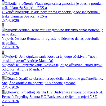
Cikotić: Proširenje Vlade negatorima genocida je opasna poruka i
teška blamaža Spajića i PES-a
23/07/2026
Vujović čestitao Bernamu: Progresivno liderstvo danas potrebnije
nego ikad
23/07/2026
Vujović: Je li otpriznavanje Kosova taj dugo očekivani “novi srpski
odgovor” Andrije Mandića?
23/07/2026
Stanić:
Spajić se obrušio na opoziciju i slobodne građane
23/07/2026
Perović: Prijedlog Statuta HG Budvanska rivijera po mjeri NSD
23/07/2026