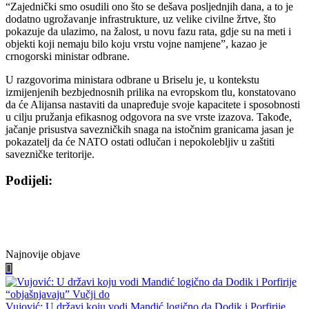
“Zajednički smo osudili ono što se dešava posljednjih dana, a to je
dodatno ugrožavanje infrastrukture, uz velike civilne žrtve, što
pokazuje da ulazimo, na žalost, u novu fazu rata, gdje su na meti i
objekti koji nemaju bilo koju vrstu vojne namjene”, kazao je
crnogorski ministar odbrane.
U razgovorima ministara odbrane u Briselu je, u kontekstu
izmijenjenih bezbjednosnih prilika na evropskom tlu, konstatovano
da će Alijansa nastaviti da unapređuje svoje kapacitete i sposobnosti
u cilju pružanja efikasnog odgovora na sve vrste izazova. Takođe,
jačanje prisustva savezničkih snaga na istočnim granicama jasan je
pokazatelj da će NATO ostati odlučan i nepokolebljiv u zaštiti
savezničke teritorije.
Podijeli:
Share
Share
Share
Share
on
on
on
on
Facebook
Twitter
WhatsApp
E-
mail
Najnovije objave
Vujović: U državi koju vodi Mandić logično da Dodik i Porfirije