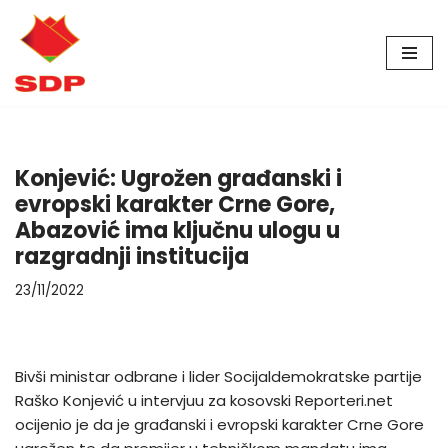
Skip
to
content
Konjević: Ugrožen građanski i
evropski karakter Crne Gore,
Abazović ima ključnu ulogu u
razgradnji institucija
23/11/2022
Bivši ministar odbrane i lider Socijaldemokratske partije
Raško Konjević u intervjuu za kosovski Reporteri.net
ocijenio je da je građanski i evropski karakter Crne Gore