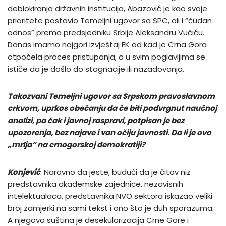
deblokiranja državnih institucija, Abazović je kao svoje
prioritete postavio Temeljni ugovor sa SPC, ali i “čudan
odnos” prema predsjedniku Srbije Aleksandru Vučiću.
Danas imamo najgori izvještaj EK od kad je Crna Gora
otpočela proces pristupanja, a u svim poglavljima se
ističe da je došlo do stagnacije ili nazadovanja.
Takozvani Temeljni ugovor sa Srpskom pravoslavnom
crkvom, uprkos obećanju da će biti podvrgnut naučnoj
analizi, pa čak i javnoj raspravi, potpisan je bez
upozorenja, bez najave i van očiju javnosti. Da li je ovo
„mrlja“ na crnogorskoj demokratiji?
Konjević
: Naravno da jeste, budući da je čitav niz
predstavnika akademske zajednice, nezavisnih
intelektualaca, predstavnika NVO sektora iskazao veliki
broj zamjerki na sami tekst i ono što je duh sporazuma.
A njegova suština je desekularizacija Crne Gore i