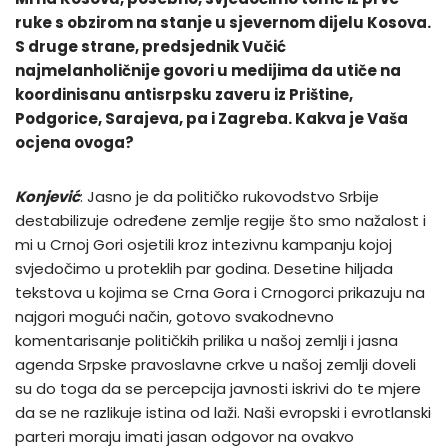
ruke s obzirom na stanje u sjevernom dijelu Kosova.
S druge strane, predsjednik Vučić
najmelanholičnije govori u medijima da utiče na
koordinisanu antisrpsku zaveru iz Prištine,
Podgorice, Sarajeva, pa i Zagreba. Kakva je Vaša
ocjena ovoga?
Konjević
: Jasno je da političko rukovodstvo Srbije
destabilizuje određene zemlje regije što smo nažalost i
mi u Crnoj Gori osjetili kroz intezivnu kampanju kojoj
svjedočimo u proteklih par godina. Desetine hiljada
tekstova u kojima se Crna Gora i Crnogorci prikazuju na
najgori mogući način, gotovo svakodnevno
komentarisanje političkih prilika u našoj zemlji i jasna
agenda Srpske pravoslavne crkve u našoj zemlji doveli
su do toga da se percepcija javnosti iskrivi do te mjere
da se ne razlikuje istina od laži. Naši evropski i evrotlanski
parteri moraju imati jasan odgovor na ovakvo