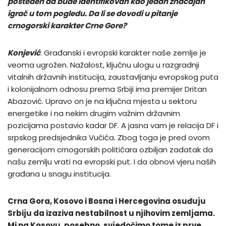
pošteđen da bude identifikovan kao jedan značajan
igrač u tom pogledu. Da li se dovodi u pitanje
crnogorski karakter Crne Gore?
Konjević
: Građanski i evropski karakter naše zemlje je
veoma ugrožen. Nažalost, ključnu ulogu u razgradnji
vitalnih državnih institucija, zaustavljanju evropskog puta
i kolonijalnom odnosu prema Srbiji ima premijer Dritan
Abazović. Upravo on je na ključna mjesta u sektoru
energetike i na nekim drugim važnim državnim
pozicijama postavio kadar DF. A jasna vam je relacija DF i
srpskog predsjednika Vučića. Zbog toga je pred ovom
generacijom crnogorskih političara ozbiljan zadatak da
našu zemlju vrati na evropski put. I da obnovi vjeru naših
građana u snagu institucija.
Crna Gora, Kosovo i Bosna i Hercegovina osuđuju
Srbiju da izaziva nestabilnost u njihovim zemljama.
Mi na Kosovu, posebno, svjedočimo tome iz prve