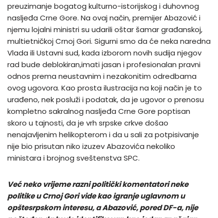
preuzimanje bogatog kulturno-istorijskog i duhovnog
nasljeđa Crne Gore. Na ovaj način, premijer Abazović i
njemu lojalni ministri su udarili oštar šamar građanskoj,
multietničkoj Crnoj Gori. Sigurni smo da će neka naredna
Vlada ili Ustavni sud, kada izborom novih sudija njegov
rad bude deblokiran,imati jasan i profesionalan pravni
odnos prema neustavnim i nezakonitim odredbama
ovog ugovora. Kao prosta ilustracija na koji način je to
urađeno, nek posluži i podatak, da je ugovor o prenosu
kompletno sakralnog nasljeđa Crne Gore poptisan
skoro u tajnosti, da je vrh srpske crkve došao
nenajavljenim helikopterom i da u sali za potpisivanje
nije bio prisutan niko izuzev Abazovića nekoliko
ministara i brojnog sveštenstva SPC.
Već neko vrijeme razni politički komentatori neke
politike u Crnoj Gori vide kao igranje uglavnom u
opštesrpskom interesu, a Abazović, pored DF-a, nije