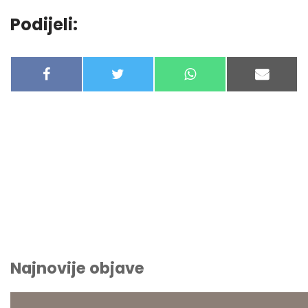
Podijeli:
F
T
W
E
A
W
H
-
C
I
A
M
E
T
T
A
B
T
S
I
O
E
A
L
O
R
P
K
P
Najnovije objave