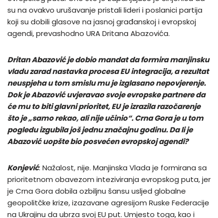
su na ovakvo urušavanje pristali lideri i poslanici partija
koji su dobili glasove na jasnoj građanskoj i evropskoj
agendi, prevashodno URA Dritana Abazovića.
Dritan Abazović je dobio mandat da formira manjinsku
vladu zarad nastavka procesa EU integracija, a rezultat
neuspjeha u tom smislu mu je izglasano nepovjerenje.
Dok je Abazović uvjeravao svoje evropske partnere da
će mu to biti glavni prioritet, EU je izrazila razočarenje
što je „samo rekao, ali nije učinio“. Crna Gora je u tom
pogledu izgubila još jednu značajnu godinu. Da li je
Abazović uopšte bio posvećen evropskoj agendi?
Konjević
: Nažalost, nije. Manjinska Vlada je formirana sa
prioritetnom obavezom inteziviranja evropskog puta, jer
je Crna Gora dobila ozbiljnu šansu usljed globalne
geopolitčke krize, izazavane agresijom Ruske Federacije
na Ukrajinu da ubrza svoj EU put. Umjesto toga, kao i