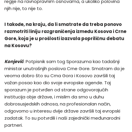
regije na ravnopravnim osnovama, a ukoliko polovina
njih nije, to nije to.
I takođe, na kraju, da li smatrate da treba ponovo
razmotriti liniju razgraničenja između Kosova i Crne
Gore, koja je u prošlosti izazvala popriličnu debatu
na Kosovu?
Konjević
: Potpisnik sam tog Sporazuma kao tadašnji
ministar unutrašnjih poslova Crne Gore. Smatram da je
veoma dobro što su Crna Gora i Kosovo završili taj
važan posao kao dio svoje evropske agende. Taj
sporazum je potvrđen od strane odgovorajućih
institucija obje države, i mislim da smo u duhu
dobrosusjedskih odnosa, na profesionalan način,
odgovorno u interesu dvije države završili taj evropski
zadatak. To su potvrdili i naši zajednički međunarodni
partneri.