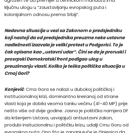
ugrožen te da premijer u tehničkom mandatu ima
ključnu ulogu u “zaustavljanju evropskog puta i
kolonijalnom odnosu prema Srbiji”.
Nedavna situacija u vezi sa Zakonom o predsjedniku
koji nastoji da od predsjednika preuzme neke ustavne
nadležnosti izazvala je veliki protest u Podgorici. To je
čak opisano kao „ustavni udar“. Čini se da je proruski i
prosrpski Demokratski front podigao ulog u
preuzimanju vlasti. Koliko je teška politička situacija u
Crnoj Gori?
Konjević
: Crna Gora se nalazi u dubokoj političkoj i
institucionalnoj krizi, dominantno kreiranoj od strane
vlasti koja je dobila veoma tanku većinu (41-40 MP) prije
nešto više od dvije godine. Jasna je politička namjera DF
da kršenjem Ustava, usvajajući antiustavni zakon,
produbi insitucionalnu i političku krizu, udalji Crnu Goru od
evropskog puta. Ono što je zapanjujuće je činjenica da