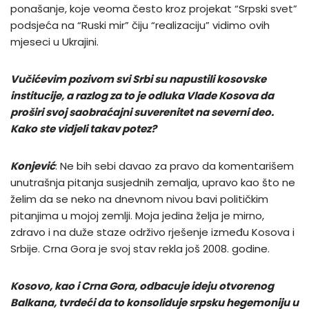
ponašanje, koje veoma često kroz projekat “Srpski svet”
podsjeća na “Ruski mir” čiju “realizaciju” vidimo ovih
mjeseci u Ukrajini.
Vučićevim pozivom svi Srbi su napustili kosovske
institucije, a razlog za to je odluka Vlade Kosova da
proširi svoj saobraćajni suverenitet na severni deo.
Kako ste vidjeli takav potez?
Konjević
: Ne bih sebi davao za pravo da komentarišem
unutrašnja pitanja susjednih zemalja, upravo kao što ne
želim da se neko na dnevnom nivou bavi političkim
pitanjima u mojoj zemlji. Moja jedina želja je mirno,
zdravo i na duže staze održivo rješenje između Kosova i
Srbije. Crna Gora je svoj stav rekla još 2008. godine.
Kosovo, kao i Crna Gora, odbacuje ideju otvorenog
Balkana, tvrdeći da to konsoliduje srpsku hegemoniju u