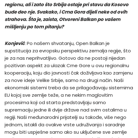
regionu, ali i zato što Srbija ostaje pri stavu da Kosovo
bude deo nje. Svakako, i Crna Gora dijeli neke od ovih
strahova. Šta je, zaista, Otvoreni Balkan po vašem
mišljenju po tom pitanju?
Konjević
: Po našem shvatanju, Open Balkan je
supstitucija za evropsku perspektivu zemalja regije, što
je za nas neprihvatljivo. Gotovo da ne postoji nijedan
pozitivan aspekt za ulazak Crne Gore u ovu regionalnu
kooperaciju, koju dio javnosti čak doživljava kao zamjenu
za nove ideje Velike Srbije, samo na drugi način. Naši
ekonomski sistemi treba da se prilagođavaju sistemima
EU kojoj sve zemlje teže, a ne nekim maglovitim
procesima koji od starta predstavljaju samo
supremaciju jedne ili dvije države nad svim ostalima u
regiji. Naši međunarodni prijatelji su takođe, više nego
jednom, istakli da ovakve vrste udruživanja i saradnje
mogu biti uspješne samo ako su uključene sve zemlje