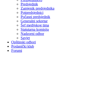
Predsjednik
Zamjenik predsjednika
Potpredsjednici
Počasni predsjednik
Generalni sekretar
Šef medijskog tima
Statutarna komisija
Nadzorni odbor
Savjet
Opštinski odbori
Poslanički klub
Forumi