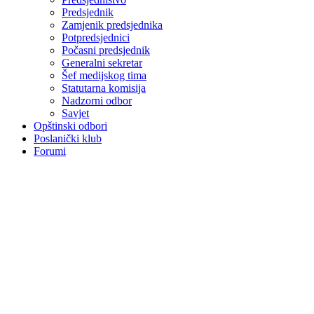
Predsjednik
Zamjenik predsjednika
Potpredsjednici
Počasni predsjednik
Generalni sekretar
Šef medijskog tima
Statutarna komisija
Nadzorni odbor
Savjet
Opštinski odbori
Poslanički klub
Forumi