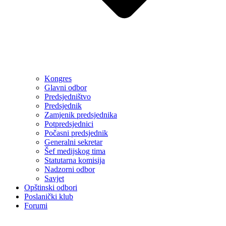
Kongres
Glavni odbor
Predsjedništvo
Predsjednik
Zamjenik predsjednika
Potpredsjednici
Počasni predsjednik
Generalni sekretar
Šef medijskog tima
Statutarna komisija
Nadzorni odbor
Savjet
Opštinski odbori
Poslanički klub
Forumi