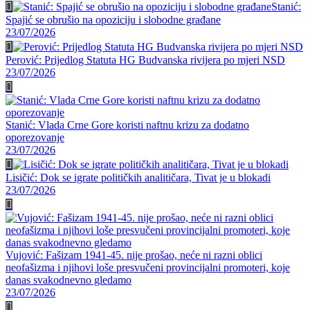
Stanić:
Spajić se obrušio na opoziciju i slobodne građane
23/07/2026
Perović: Prijedlog Statuta HG Budvanska rivijera po mjeri NSD
23/07/2026
Stanić: Vlada Crne Gore koristi naftnu krizu za dodatno
oporezovanje
23/07/2026
Lisičić: Dok se igrate političkih analitičara, Tivat je u blokadi
23/07/2026
Vujović: Fašizam 1941-45. nije prošao, neće ni razni oblici
neofašizma i njihovi loše presvučeni provincijalni promoteri, koje
danas svakodnevno gledamo
23/07/2026