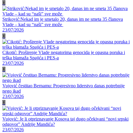
Striković:Nekad im je smetalo 20, danas im ne smeta 35 članova
Vlade – kad su “naši” sve može
23/07/2026
Cikotić: Proširenje Vlade negatorima genocida je opasna poruka i
teška blamaža Spajića i PES-a
23/07/2026
Vujović čestitao Bernamu: Progresivno liderstvo danas potrebnije
nego ikad
23/07/2026
Vujović: Je li otpriznavanje Kosova taj dugo očekivani “novi srpski
odgovor” Andrije Mandića?
23/07/2026