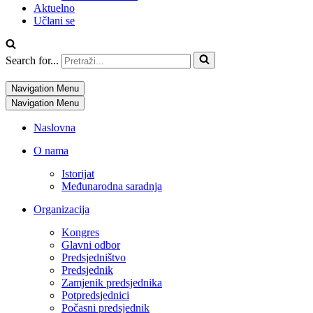
Aktuelno
Učlani se
Search for...
Navigation Menu
Navigation Menu
Naslovna
O nama
Istorijat
Međunarodna saradnja
Organizacija
Kongres
Glavni odbor
Predsjedništvo
Predsjednik
Zamjenik predsjednika
Potpredsjednici
Počasni predsjednik