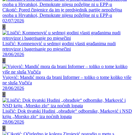
Cikotić: Pored činjenice da im je predsjednik partije nepoželjna
osoba u Hrvatskoj, Demokrate nijesu poželjne ni u EPP-u
02/07/2026
Lisičić: Komnenović u sedmoj godini vlasti građanima nudi
retrovizor i bagerisanje po mjesečini
28/06/2026
Vujović: Mandić mora da brani Informer – toliko o tome koliko više
ne sluša Vučića
28/06/2026
Lisičić: Dok tivatski Hudini „obrađuje“ odbornike, Marković i NSD
kriju „Morsko zlo“ iza noćnih lopata
28/06/2026