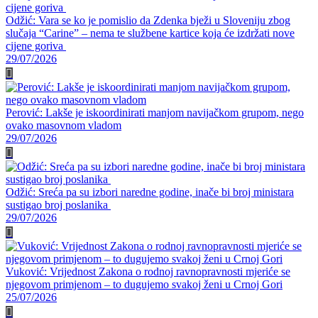
Odžić: Vara se ko je pomislio da Zdenka bježi u Sloveniju zbog
slučaja “Carine” – nema te službene kartice koja će izdržati nove
cijene goriva
29/07/2026
Perović: Lakše je iskoordinirati manjom navijačkom grupom, nego
ovako masovnom vladom
29/07/2026
Odžić: Sreća pa su izbori naredne godine, inače bi broj ministara
sustigao broj poslanika
29/07/2026
Vuković: Vrijednost Zakona o rodnoj ravnopravnosti mjeriće se
njegovom primjenom – to dugujemo svakoj ženi u Crnoj Gori
25/07/2026