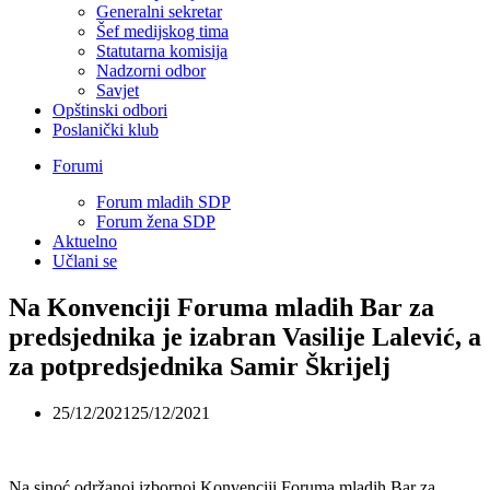
Generalni sekretar
Šef medijskog tima
Statutarna komisija
Nadzorni odbor
Savjet
Opštinski odbori
Poslanički klub
Forumi
Forum mladih SDP
Forum žena SDP
Aktuelno
Učlani se
Na Konvenciji Foruma mladih Bar za
predsjednika je izabran Vasilije Lalević, a
za potpredsjednika Samir Škrijelj
25/12/2021
25/12/2021
Na sinoć održanoj izbornoj Konvenciji Foruma mladih Bar za