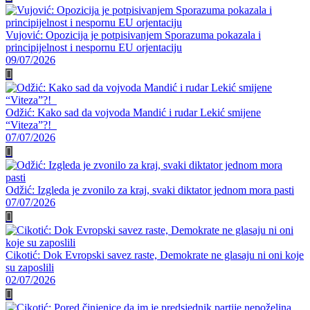
Vujović: Opozicija je potpisivanjem Sporazuma pokazala i
principijelnost i nespornu EU orjentaciju
09/07/2026
Odžić: Kako sad da vojvoda Mandić i rudar Lekić smijene
“Viteza”?!
07/07/2026
Odžić: Izgleda je zvonilo za kraj, svaki diktator jednom mora pasti
07/07/2026
Cikotić: Dok Evropski savez raste, Demokrate ne glasaju ni oni koje
su zaposlili
02/07/2026