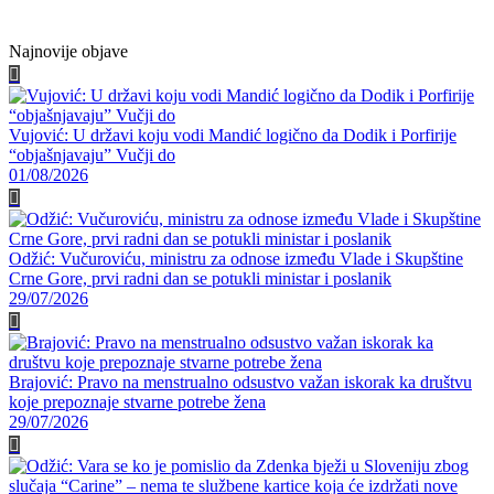
Facebook
Twitter
WhatsApp
E-
mail
Najnovije objave
Vujović: U državi koju vodi Mandić logično da Dodik i Porfirije
“objašnjavaju” Vučji do
01/08/2026
Odžić: Vučuroviću, ministru za odnose između Vlade i Skupštine
Crne Gore, prvi radni dan se potukli ministar i poslanik
29/07/2026
Brajović: Pravo na menstrualno odsustvo važan iskorak ka društvu
koje prepoznaje stvarne potrebe žena
29/07/2026