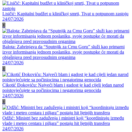
Lisičić: Kapitalni budžet u kliničkoj smrti, Tivat u potpunom zastoju
24/07/2026
Balota: Zabrinjava da “Sputnjik za Crnu Goru” služi kao primarni
izvor informisanja jednom poslaniku, svoje postupke će morati da
objašnjava pred pravosudnim organima
24/07/2026
Cikotić Đokoviću: Najveći blam i gadost je kad cijeli jedan narod
poistovjećujete sa počiniocima i negatorima genocida
24/07/2026
Odžić: Ministri bez zaduženja i ministri koji “koordiniraju između
vlade i meteo centara i piljara” postaju hit ljetnjih transfera
24/07/2026