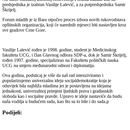
predsjednika je izabran Vasilije Lalević, a za potpredsjednika Samir
Škrijelj.
Forum mladih je iz Bara otpočeo proces izbora novih rukovodstava
opštinskih organizacija, koji će narednih mjeseci biti nastavljen kroz
sve gradove Crne Gore.
Vasilije Lalević rođen je 1998. godine, student je Medicinskog
fakulteta UCG, i član Glavnog odbora SDP-a, dok je Samir Škrijelj,
rođen 1997. godine, specijalizirao na Fakultetu političkih nauka
UCG na smjeru međunarodni odnosi i diplomatija.
Ova godina, podsticaj je više da naš rad intenziviramo i
popularizujemo univerzalnu ideju socijaldemokratije koja je
oduvijek bila najbliža mladima jer je postavljena na idejama
jednakosti, univerzalnoj primjeni ljudskih prava i građanskih
sloboda kao i socijalne pravde. Upravo te ideje nastaviće da budu
naša vodilja u budućem radu, kao što su to bile i do sada.p
Podijeli:
Share
Share
Share
Share
on
on
on
on