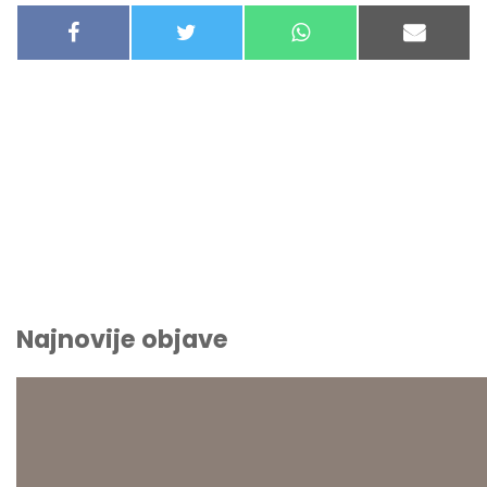
F
T
W
E
A
W
H
-
C
I
A
M
E
T
T
A
B
T
S
I
O
E
A
L
O
R
P
K
P
Najnovije objave