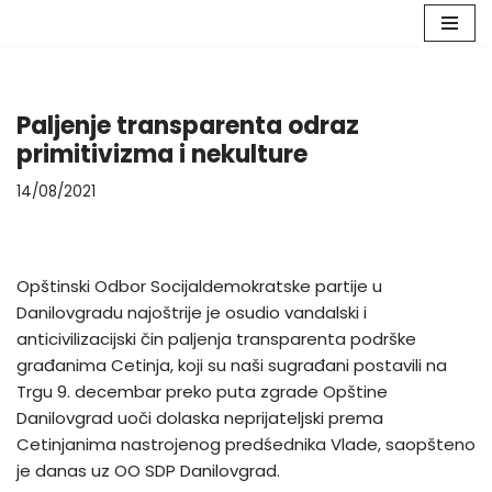
Skip
to
content
Paljenje transparenta odraz
primitivizma i nekulture
14/08/2021
Opštinski Odbor Socijaldemokratske partije u
Danilovgradu najoštrije je osudio vandalski i
anticivilizacijski čin paljenja transparenta podrške
građanima Cetinja, koji su naši sugrađani postavili na
Trgu 9. decembar preko puta zgrade Opštine
Danilovgrad uoči dolaska neprijateljski prema
Cetinjanima nastrojenog predśednika Vlade, saopšteno
je danas uz OO SDP Danilovgrad.