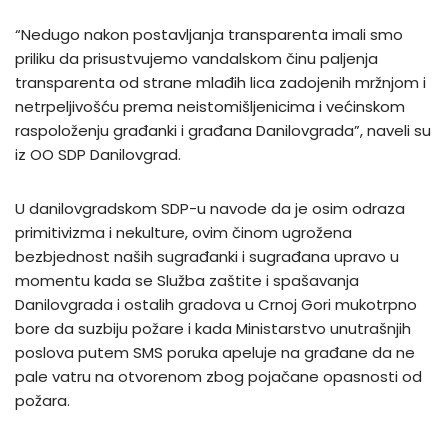
“Nedugo nakon postavljanja transparenta imali smo
priliku da prisustvujemo vandalskom činu paljenja
transparenta od strane mlađih lica zadojenih mržnjom i
netrpeljivošću prema neistomišljenicima i većinskom
raspoloženju građanki i građana Danilovgrada”, naveli su
iz OO SDP Danilovgrad.
U danilovgradskom SDP-u navode da je osim odraza
primitivizma i nekulture, ovim činom ugrožena
bezbjednost naših sugrađanki i sugrađana upravo u
momentu kada se Služba zaštite i spašavanja
Danilovgrada i ostalih gradova u Crnoj Gori mukotrpno
bore da suzbiju požare i kada Ministarstvo unutrašnjih
poslova putem SMS poruka apeluje na građane da ne
pale vatru na otvorenom zbog pojačane opasnosti od
požara.