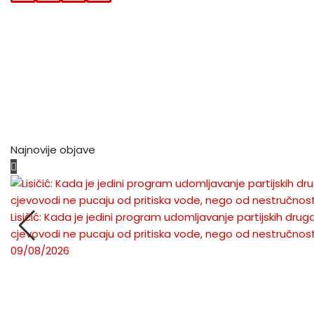
C
I
A
M
E
T
T
A
B
T
S
I
O
E
A
L
O
R
P
K
P
Najnovije objave
Lisičić: Kada je jedini program udomljavanje partijskih druga
cjevovodi ne pucaju od pritiska vode, nego od nestručnost
09/08/2026