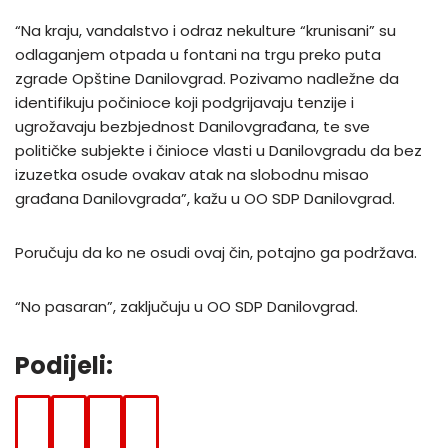
“Na kraju, vandalstvo i odraz nekulture “krunisani” su
odlaganjem otpada u fontani na trgu preko puta
zgrade Opštine Danilovgrad. Pozivamo nadležne da
identifikuju počinioce koji podgrijavaju tenzije i
ugrožavaju bezbjednost Danilovgrađana, te sve
političke subjekte i činioce vlasti u Danilovgradu da bez
izuzetka osude ovakav atak na slobodnu misao
građana Danilovgrada”, kažu u OO SDP Danilovgrad.
Poručuju da ko ne osudi ovaj čin, potajno ga podržava.
“No pasaran”, zaključuju u OO SDP Danilovgrad.
Podijeli:
F
T
W
E
A
W
H
-