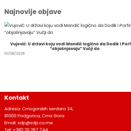
Najnovije objave
Vujović: U državi koju vodi Mandić logično da Dodik i Porfi
“objašnjavaju” Vučji do
01/08/2026
Kontakt
Adresa: Crnogorskih serdara 34,
81000 Podgorica, Crna Gora
Email: sdp@sdp.co.me
Tel: +382 20 267 744