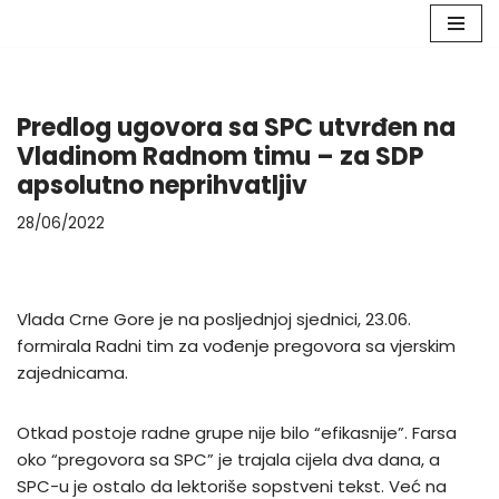
Skip
to
content
Predlog ugovora sa SPC utvrđen na
Vladinom Radnom timu – za SDP
apsolutno neprihvatljiv
28/06/2022
Vlada Crne Gore je na posljednjoj sjednici, 23.06.
formirala Radni tim za vođenje pregovora sa vjerskim
zajednicama.
Otkad postoje radne grupe nije bilo “efikasnije”. Farsa
oko “pregovora sa SPC” je trajala cijela dva dana, a
SPC-u je ostalo da lektoriše sopstveni tekst. Već na