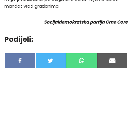
mandat vrati građanima.
Socijaldemokratska partija Crne Gore
Podijeli:
F
T
W
E
A
W
H
-
C
I
A
M
E
T
T
A
B
T
S
I
O
E
A
L
O
R
P
K
P