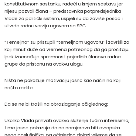
konstitutivnom sastanku, radeći u krnjem sastavu jer
nijesu pozvali člana – predstavnika potpredsjednika
Vlade za politički sistem, uspjeli su da završe posao i
utvrde radnu verziju ugovora sa SPC.
“Temeljno” su pristupili “temeljnom ugovoru” i završili za
koji minut duže od vremena potrebnog da ga pročitaju.
Ipak iznenađuje spremnost pojedinih članova radne
grupe da pristanu na ovakvu ulogu.
Ništa ne pokazuje motivaciju jasno kao način na koji
nešto radite.
Da se ne bi trošili na obrazlaganje očiglednog:
Ukoliko Vlada prihvati ovakvo služenje tuđim interesima,
time jasno pokazuje da ne namjerava biti evropska
nego poslušnička, pa očigledno dolazi vrijeme da se