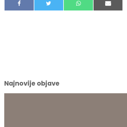
F
T
W
E
A
W
H
-
C
I
A
M
E
T
T
A
B
T
S
I
O
E
A
L
O
R
P
K
P
Najnovije objave