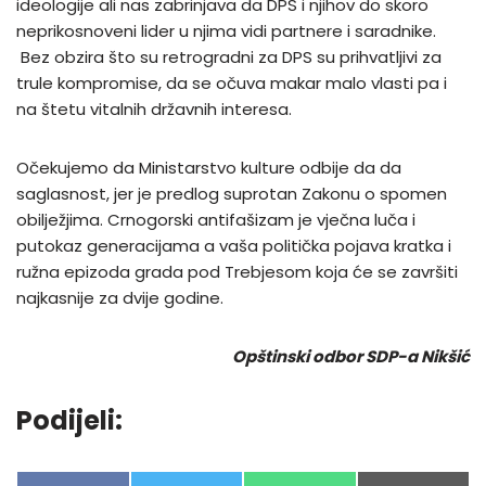
ideologije ali nas zabrinjava da DPS i njihov do skoro
neprikosnoveni lider u njima vidi partnere i saradnike.
Bez obzira što su retrogradni za DPS su prihvatljivi za
trule kompromise, da se očuva makar malo vlasti pa i
na štetu vitalnih državnih interesa.
Očekujemo da Ministarstvo kulture odbije da da
saglasnost, jer je predlog suprotan Zakonu o spomen
obilježjima. Crnogorski antifašizam je vječna luča i
putokaz generacijama a vaša politička pojava kratka i
ružna epizoda grada pod Trebjesom koja će se završiti
najkasnije za dvije godine.
Opštinski odbor SDP-a Nikšić
Podijeli: