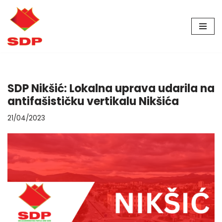
Skip
to
content
SDP Nikšić: Lokalna uprava udarila na
antifašističku vertikalu Nikšića
21/04/2023