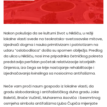
Nakon pokušaja da se kulturni život u Nikšiću, u režiji
lokalne vlasti svede na teokratsko-svetosavske mitove,
izjednači dogma i nauka primitivizam i patriotizam na
udaru ”oslobodilaca” došla su spomen obilježja. Predlog
da ulica u Nikšiću, nosi ime pripadnika četničkog pokreta
predstavlja perfidan početak relativizacije istorijskih
činjenica, iza čega se krije nastojanje rehabilitacije i
izjednačavanja kvinslinga sa nosiocima antifašizma.
Neće vam proći naum gospodo iz lokalne vlasti, da
gradu slobodarskog i antifašističkog duha gradu Joke
Baletić, Braće Vučinić, Muharema Asovića i besmrtnog
osmjeha simbola antifašizma Ljuba Čupića mijenjate