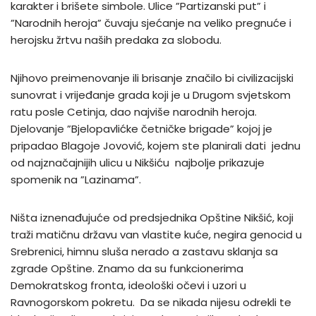
karakter i brišete simbole. Ulice ”Partizanski put” i
”Narodnih heroja” čuvaju sjećanje na veliko pregnuće i
herojsku žrtvu naših predaka za slobodu.
Njihovo preimenovanje ili brisanje značilo bi civilizacijski
sunovrat i vrijeđanje grada koji je u Drugom svjetskom
ratu posle Cetinja, dao najviše narodnih heroja.
Djelovanje ”Bjelopavlićke četničke brigade” kojoj je
pripadao Blagoje Jovović, kojem ste planirali dati jednu
od najznačajnijih ulicu u Nikšiću najbolje prikazuje
spomenik na ”Lazinama”.
Ništa iznenađujuće od predsjednika Opštine Nikšić, koji
traži matičnu državu van vlastite kuće, negira genocid u
Srebrenici, himnu sluša nerado a zastavu sklanja sa
zgrade Opštine. Znamo da su funkcionerima
Demokratskog fronta, ideološki očevi i uzori u
Ravnogorskom pokretu. Da se nikada nijesu odrekli te