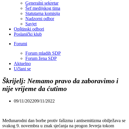
Generalni sekretar
Šef medijskog tima
Statutarna komisija
Nadzorni odbor
Savjet
Opštinski odbori
Poslanički klub
Forumi
Forum mladih SDP
Forum žena SDP
Aktuelno
Učlani se
Škrijelj: Nemamo pravo da zaboravimo i
nije vrijeme da ćutimo
09/11/2022
09/11/2022
Međunarodni dan borbe protiv fašizma i antisemitizma obilježava se
svakog 9. novembra u znak sjećanja na progon Jevreja tokom