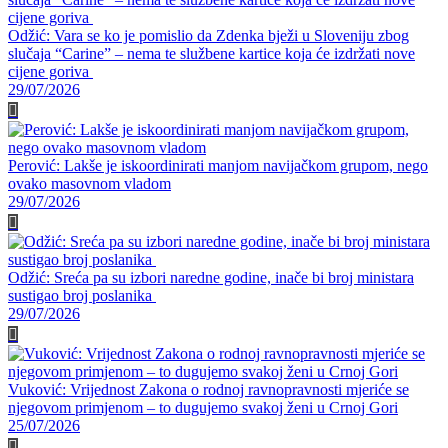
Odžić: Vara se ko je pomislio da Zdenka bježi u Sloveniju zbog
slučaja “Carine” – nema te službene kartice koja će izdržati nove
cijene goriva
29/07/2026
Perović: Lakše je iskoordinirati manjom navijačkom grupom, nego
ovako masovnom vladom
29/07/2026
Odžić: Sreća pa su izbori naredne godine, inače bi broj ministara
sustigao broj poslanika
29/07/2026
Vuković: Vrijednost Zakona o rodnoj ravnopravnosti mjeriće se
njegovom primjenom – to dugujemo svakoj ženi u Crnoj Gori
25/07/2026