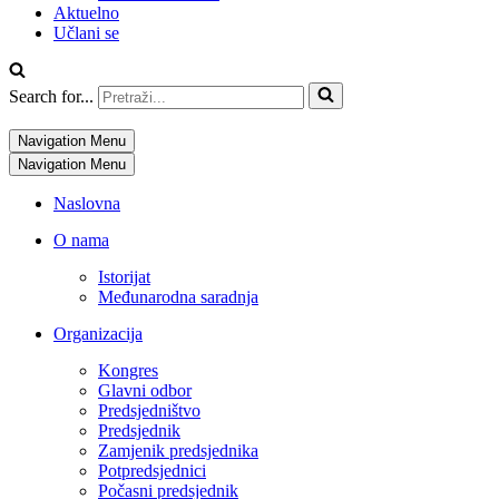
Aktuelno
Učlani se
Search for...
Navigation Menu
Navigation Menu
Naslovna
O nama
Istorijat
Međunarodna saradnja
Organizacija
Kongres
Glavni odbor
Predsjedništvo
Predsjednik
Zamjenik predsjednika
Potpredsjednici
Počasni predsjednik