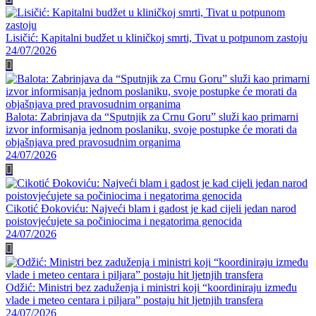
Lisičić: Kapitalni budžet u kliničkoj smrti, Tivat u potpunom zastoju
24/07/2026
Balota: Zabrinjava da “Sputnjik za Crnu Goru” služi kao primarni
izvor informisanja jednom poslaniku, svoje postupke će morati da
objašnjava pred pravosudnim organima
24/07/2026
Cikotić Đokoviću: Najveći blam i gadost je kad cijeli jedan narod
poistovjećujete sa počiniocima i negatorima genocida
24/07/2026
Odžić: Ministri bez zaduženja i ministri koji “koordiniraju između
vlade i meteo centara i piljara” postaju hit ljetnjih transfera
24/07/2026