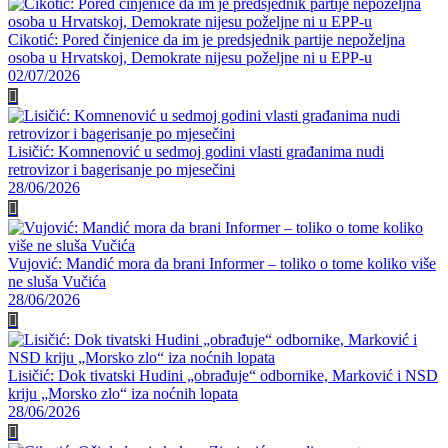
Cikotić: Pored činjenice da im je predsjednik partije nepoželjna
osoba u Hrvatskoj, Demokrate nijesu poželjne ni u EPP-u
02/07/2026
Lisičić: Komnenović u sedmoj godini vlasti građanima nudi
retrovizor i bagerisanje po mjesečini
28/06/2026
Vujović: Mandić mora da brani Informer – toliko o tome koliko više
ne sluša Vučića
28/06/2026
Lisičić: Dok tivatski Hudini „obrađuje“ odbornike, Marković i NSD
kriju „Morsko zlo“ iza noćnih lopata
28/06/2026