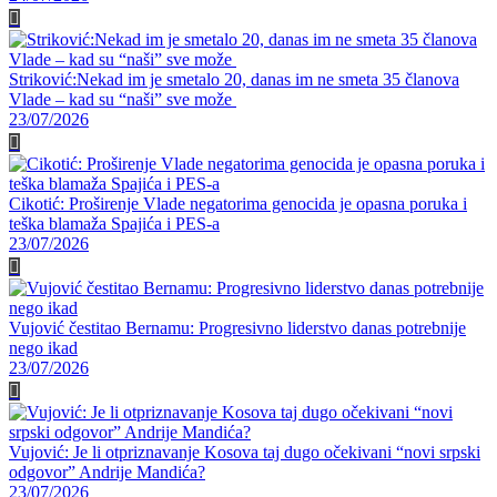
Striković:Nekad im je smetalo 20, danas im ne smeta 35 članova
Vlade – kad su “naši” sve može
23/07/2026
Cikotić: Proširenje Vlade negatorima genocida je opasna poruka i
teška blamaža Spajića i PES-a
23/07/2026
Vujović čestitao Bernamu: Progresivno liderstvo danas potrebnije
nego ikad
23/07/2026
Vujović: Je li otpriznavanje Kosova taj dugo očekivani “novi srpski
odgovor” Andrije Mandića?
23/07/2026