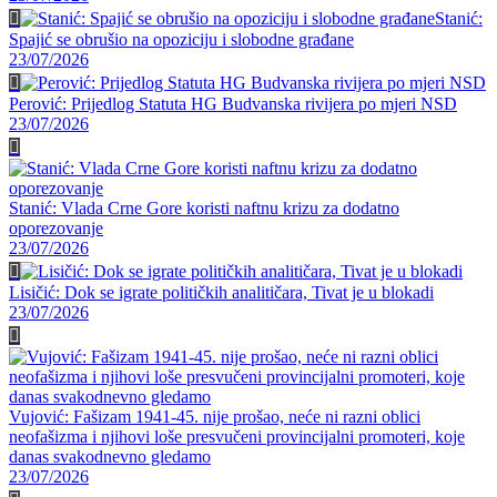
Stanić:
Spajić se obrušio na opoziciju i slobodne građane
23/07/2026
Perović: Prijedlog Statuta HG Budvanska rivijera po mjeri NSD
23/07/2026
Stanić: Vlada Crne Gore koristi naftnu krizu za dodatno
oporezovanje
23/07/2026
Lisičić: Dok se igrate političkih analitičara, Tivat je u blokadi
23/07/2026
Vujović: Fašizam 1941-45. nije prošao, neće ni razni oblici
neofašizma i njihovi loše presvučeni provincijalni promoteri, koje
danas svakodnevno gledamo
23/07/2026