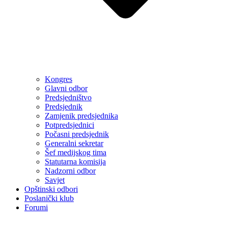
Kongres
Glavni odbor
Predsjedništvo
Predsjednik
Zamjenik predsjednika
Potpredsjednici
Počasni predsjednik
Generalni sekretar
Šef medijskog tima
Statutarna komisija
Nadzorni odbor
Savjet
Opštinski odbori
Poslanički klub
Forumi