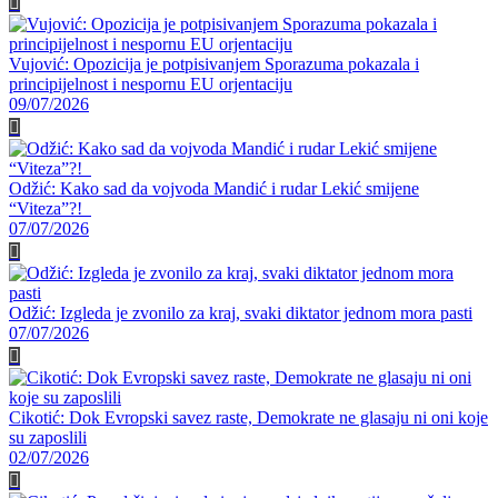
Vujović: Opozicija je potpisivanjem Sporazuma pokazala i
principijelnost i nespornu EU orjentaciju
09/07/2026
Odžić: Kako sad da vojvoda Mandić i rudar Lekić smijene
“Viteza”?!
07/07/2026
Odžić: Izgleda je zvonilo za kraj, svaki diktator jednom mora pasti
07/07/2026
Cikotić: Dok Evropski savez raste, Demokrate ne glasaju ni oni koje
su zaposlili
02/07/2026