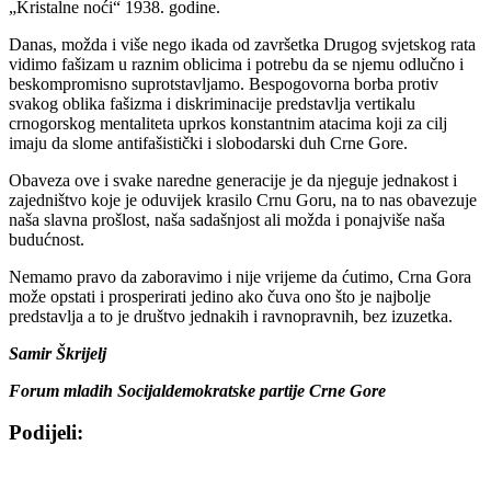
„Kristalne noći“ 1938. godine.
Danas, možda i više nego ikada od završetka Drugog svjetskog rata
vidimo fašizam u raznim oblicima i potrebu da se njemu odlučno i
beskompromisno suprotstavljamo. Bespogovorna borba protiv
svakog oblika fašizma i diskriminacije predstavlja vertikalu
crnogorskog mentaliteta uprkos konstantnim atacima koji za cilj
imaju da slome antifašistički i slobodarski duh Crne Gore.
Obaveza ove i svake naredne generacije je da njeguje jednakost i
zajedništvo koje je oduvijek krasilo Crnu Goru, na to nas obavezuje
naša slavna prošlost, naša sadašnjost ali možda i ponajviše naša
budućnost.
Nemamo pravo da zaboravimo i nije vrijeme da ćutimo, Crna Gora
može opstati i prosperirati jedino ako čuva ono što je najbolje
predstavlja a to je društvo jednakih i ravnopravnih, bez izuzetka.
Samir Škrijelj
Forum mladih Socijaldemokratske partije Crne Gore
Podijeli:
Share
Share
Share
Share