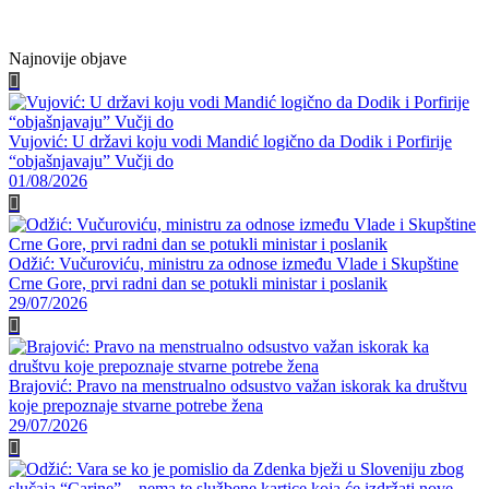
on
on
on
on
Facebook
Twitter
WhatsApp
E-
mail
Najnovije objave
Vujović: U državi koju vodi Mandić logično da Dodik i Porfirije
“objašnjavaju” Vučji do
01/08/2026
Odžić: Vučuroviću, ministru za odnose između Vlade i Skupštine
Crne Gore, prvi radni dan se potukli ministar i poslanik
29/07/2026
Brajović: Pravo na menstrualno odsustvo važan iskorak ka društvu
koje prepoznaje stvarne potrebe žena
29/07/2026