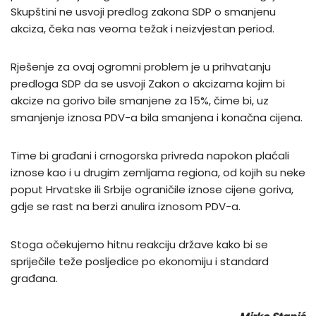
Skupštini ne usvoji predlog zakona SDP o smanjenu
akciza, čeka nas veoma težak i neizvjestan period.
Rješenje za ovaj ogromni problem je u prihvatanju
predloga SDP da se usvoji Zakon o akcizama kojim bi
akcize na gorivo bile smanjene za 15%, čime bi, uz
smanjenje iznosa PDV-a bila smanjena i konačna cijena.
Time bi građani i crnogorska privreda napokon plaćali
iznose kao i u drugim zemljama regiona, od kojih su neke
poput Hrvatske ili Srbije ograničile iznose cijene goriva,
gdje se rast na berzi anulira iznosom PDV-a.
Stoga očekujemo hitnu reakciju države kako bi se
spriječile teže posljedice po ekonomiju i standard
građana.