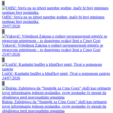
Odžić: Sreća pa su izbori naredne godine, inače bi broj ministara
sustigao broj poslanika
29/07/2026
Vuković: Vrijednost Zakona o rodnoj ravnopravnosti mjeriće se
njegovom primjenom – to dugujemo svakoj ženi u Crnoj Gori
25/07/2026
Lisičić: Kapitalni budžet u kliničkoj smrti, Tivat u potpunom zastoju
24/07/2026
Balota: Zabrinjava da “Sputnjik za Crnu Goru” služi kao primarni
izvor informisanja jednom poslaniku, svoje postupke će morati da
objašnjava pred pravosudnim organima