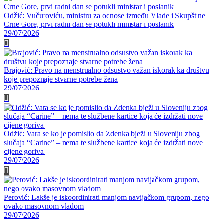
Odžić: Vučuroviću, ministru za odnose između Vlade i Skupštine
Crne Gore, prvi radni dan se potukli ministar i poslanik
29/07/2026
Brajović: Pravo na menstrualno odsustvo važan iskorak ka društvu
koje prepoznaje stvarne potrebe žena
29/07/2026
Odžić: Vara se ko je pomislio da Zdenka bježi u Sloveniju zbog
slučaja “Carine” – nema te službene kartice koja će izdržati nove
cijene goriva
29/07/2026
Perović: Lakše je iskoordinirati manjom navijačkom grupom, nego
ovako masovnom vladom
29/07/2026