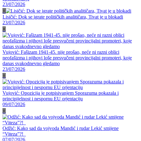
23/07/2026
Lisičić: Dok se igrate političkih analitičara, Tivat je u blokadi
23/07/2026
Vujović: Fašizam 1941-45. nije prošao, neće ni razni oblici
neofašizma i njihovi loše presvučeni provincijalni promoteri, koje
danas svakodnevno gledamo
23/07/2026
Vujović: Opozicija je potpisivanjem Sporazuma pokazala i
principijelnost i nespornu EU orjentaciju
09/07/2026
Odžić: Kako sad da vojvoda Mandić i rudar Lekić smijene
“Viteza”?!
07/07/2026