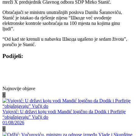
mreži X predsjednik Glavnog odbora SDP Mirko Stanić.
Obraćajući se ministru unutrašnjih poslova Danilu Šaranoviću,
Stanić je istakao da rješenje nijesu “Шкоде već uvođenje
elektronske kontrole saobraćaja na 100 mjesta na kojima ginu
ljudi”.
“Od kad ste krenuli u nabavku Шкода ugašeno je sedam života”,
poručio je Stanić.
Podijeli:
Share
Share
Share
Share
on
on
on
on
Facebook
Twitter
WhatsApp
E-
mail
Najnovije objave
Vujović: U državi koju vodi Mandić logično da Dodik i Porfirije
“objašnjavaju” Vučji do
01/08/2026