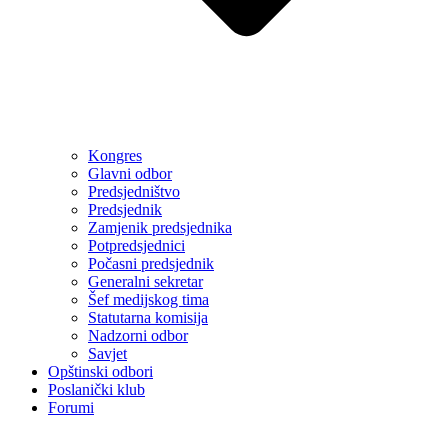
Kongres
Glavni odbor
Predsjedništvo
Predsjednik
Zamjenik predsjednika
Potpredsjednici
Počasni predsjednik
Generalni sekretar
Šef medijskog tima
Statutarna komisija
Nadzorni odbor
Savjet
Opštinski odbori
Poslanički klub
Forumi