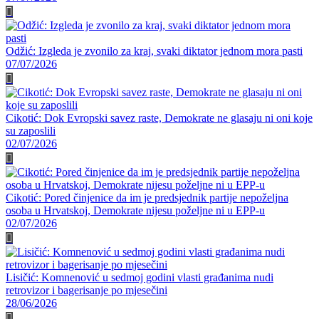
Odžić: Izgleda je zvonilo za kraj, svaki diktator jednom mora pasti
07/07/2026
Cikotić: Dok Evropski savez raste, Demokrate ne glasaju ni oni koje
su zaposlili
02/07/2026
Cikotić: Pored činjenice da im je predsjednik partije nepoželjna
osoba u Hrvatskoj, Demokrate nijesu poželjne ni u EPP-u
02/07/2026
Lisičić: Komnenović u sedmoj godini vlasti građanima nudi
retrovizor i bagerisanje po mjesečini
28/06/2026