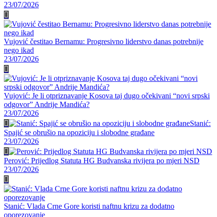
23/07/2026
Vujović čestitao Bernamu: Progresivno liderstvo danas potrebnije
nego ikad
23/07/2026
Vujović: Je li otpriznavanje Kosova taj dugo očekivani “novi srpski
odgovor” Andrije Mandića?
23/07/2026
Stanić:
Spajić se obrušio na opoziciju i slobodne građane
23/07/2026
Perović: Prijedlog Statuta HG Budvanska rivijera po mjeri NSD
23/07/2026
Stanić: Vlada Crne Gore koristi naftnu krizu za dodatno
oporezovanje