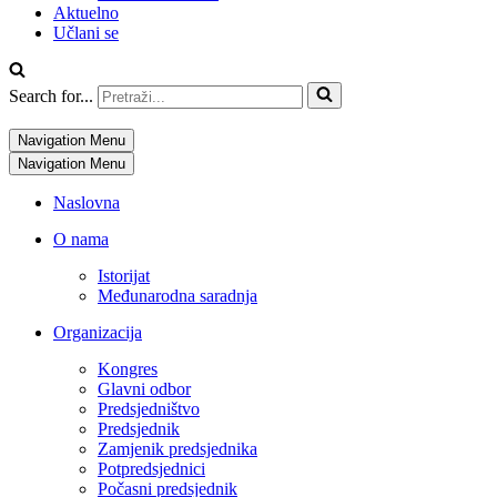
Aktuelno
Učlani se
Search for...
Navigation Menu
Navigation Menu
Naslovna
O nama
Istorijat
Međunarodna saradnja
Organizacija
Kongres
Glavni odbor
Predsjedništvo
Predsjednik
Zamjenik predsjednika
Potpredsjednici
Počasni predsjednik