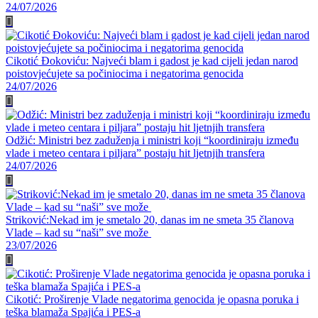
24/07/2026
Cikotić Đokoviću: Najveći blam i gadost je kad cijeli jedan narod
poistovjećujete sa počiniocima i negatorima genocida
24/07/2026
Odžić: Ministri bez zaduženja i ministri koji “koordiniraju između
vlade i meteo centara i piljara” postaju hit ljetnjih transfera
24/07/2026
Striković:Nekad im je smetalo 20, danas im ne smeta 35 članova
Vlade – kad su “naši” sve može
23/07/2026
Cikotić: Proširenje Vlade negatorima genocida je opasna poruka i
teška blamaža Spajića i PES-a