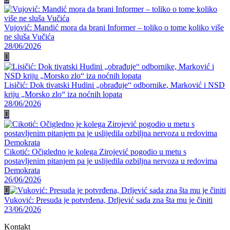
Vujović: Mandić mora da brani Informer – toliko o tome koliko više
ne sluša Vučića
28/06/2026
Lisičić: Dok tivatski Hudini „obrađuje“ odbornike, Marković i NSD
kriju „Morsko zlo“ iza noćnih lopata
28/06/2026
Cikotić: Očigledno je kolega Zirojević pogodio u metu s
postavljenim pitanjem pa je uslijedila ozbiljna nervoza u redovima
Demokrata
26/06/2026
Vuković: Presuda je potvrđena, Drljević sada zna šta mu je činiti
23/06/2026
Kontakt