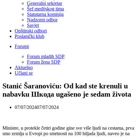
Generalni sekretar
Šef medijskog tima
Statutarna komisija
Nadzorni odbor
Savjet
Opštinski odbori
Poslanički klub
Forumi
Forum mladih SDP
Forum žena SDP
Aktuelno
Učlani se
Stanić Šaranoviću: Od kad ste krenuli u
nabavku Шкода ugašeno je sedam života
07/07/2024
07/07/2024
Ministre, u protekle četiri godine gine sve više ljudi na cestama, prva
smo zemlja u Evropi po smrtnosti na 100 hiljada ljudi, naveo je na