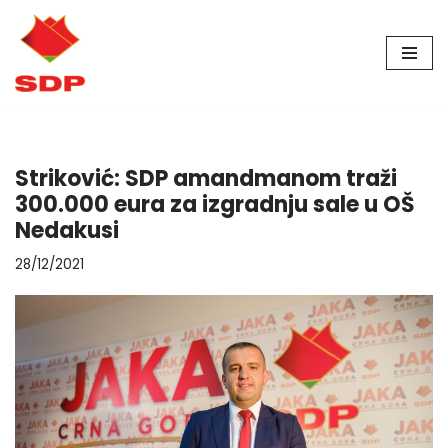
Skip
to
content
Striković: SDP amandmanom traži
300.000 eura za izgradnju sale u OŠ
Nedakusi
28/12/2021