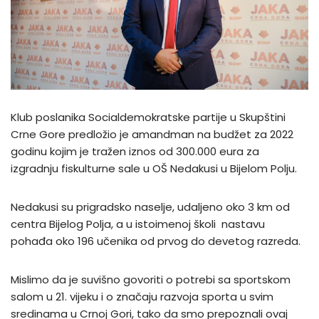
Klub poslanika Socialdemokratske partije u Skupštini
Crne Gore predložio je amandman na budžet za 2022
godinu kojim je tražen iznos od 300.000 eura za
izgradnju fiskulturne sale u OŠ Nedakusi u Bijelom Polju.
Nedakusi su prigradsko naselje, udaljeno oko 3 km od
centra Bijelog Polja, a u istoimenoj školi nastavu
pohađa oko 196 učenika od prvog do devetog razreda.
Mislimo da je suvišno govoriti o potrebi sa sportskom
salom u 21. vijeku i o značaju razvoja sporta u svim
sredinama u Crnoj Gori, tako da smo prepoznali ovaj