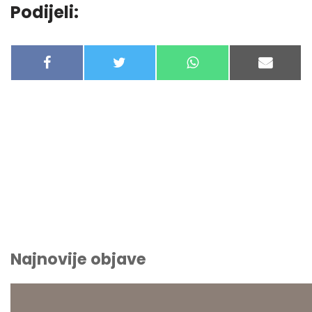
Podijeli:
F
T
W
E
A
W
H
-
C
I
A
M
E
T
T
A
B
T
S
I
O
E
A
L
O
R
P
K
P
Najnovije objave