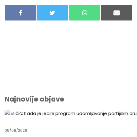
F
T
W
E
A
W
H
-
C
I
A
M
E
T
T
A
B
T
S
I
O
E
A
L
O
R
P
K
P
Najnovije objave
09/08/2026