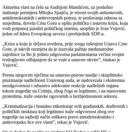
Aktuelna vlast na čelu sa Andrijom Mandićem, uz poslušno
statiranje premijera Milojka Spajića, je nizom svojih antiustavnih,
antidemokratskih i antievropskih poteza, te urušavanja odnosa sa
susjedima, dovela Crnu Goru u opštu političku i ustavnu krizu, koja
vodi potpunoj paralizi političkog sistema, saopštio je Ivan Vujović,
jedan od lidera Evropskog saveza i predsjednik SDP-a.
„Kriza u koju je država uvedena, prije svega rušenjem Ustava Crne
Gore, je takvih razmjera da je izazvala pažnju međunarodne
zajednice za što je jedino odgovorna parlamentarna većina svojim
tvrdoglavim odbijanjem da se vrati u ustavne okvire”, istakao je
Vujović.
Prema njegovim riječima na ustavno-pravno nasilje i skupštinsko
pruzimanje nadležnosti Ustavnog suda, se nadovezala i ekstremna
neodgovornost i odsustvo adekvatne reakcije nadležnih organa
tokom tragedije na Cetinju, zbog čega se legitimno, i na masovnim
protestima, traže ostavke ogovornih u bezbjednosnom sektoru.
„Kriminalizacija i brutalno etiketiranje svih građanskih, društvenih i
političkih struktura koji legitimno traže odgvornost zbog ove
tragedije na najbolji način oslikava pravo antodemokratsko i
antievropsko lice ove vlasti”, rekao je Vujović.