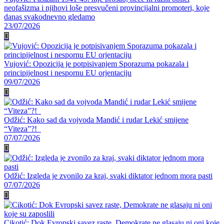
neofašizma i njihovi loše presvučeni provincijalni promoteri, koje
danas svakodnevno gledamo
23/07/2026
Vujović: Opozicija je potpisivanjem Sporazuma pokazala i
principijelnost i nespornu EU orjentaciju
09/07/2026
Odžić: Kako sad da vojvoda Mandić i rudar Lekić smijene
“Viteza”?!
07/07/2026
Odžić: Izgleda je zvonilo za kraj, svaki diktator jednom mora pasti
07/07/2026
Cikotić: Dok Evropski savez raste, Demokrate ne glasaju ni oni koje