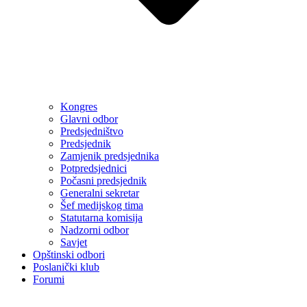
Kongres
Glavni odbor
Predsjedništvo
Predsjednik
Zamjenik predsjednika
Potpredsjednici
Počasni predsjednik
Generalni sekretar
Šef medijskog tima
Statutarna komisija
Nadzorni odbor
Savjet
Opštinski odbori
Poslanički klub
Forumi