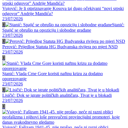
Vujović: Je li otpriznavanje Kosova taj dugo očekivani “novi srpski
odgovor” Andrije Mandića?
23/07/2026
Stanić:
Spajić se obrušio na opoziciju i slobodne građane
23/07/2026
Perović: Prijedlog Statuta HG Budvanska rivijera po mjeri NSD
23/07/2026
Stanić: Vlada Crne Gore koristi naftnu krizu za dodatno
oporezovanje
23/07/2026
Lisičić: Dok se igrate političkih analitičara, Tivat je u blokadi
23/07/2026
Vujović: Fašizam 1941-45. nije prošao, neće ni razni oblici