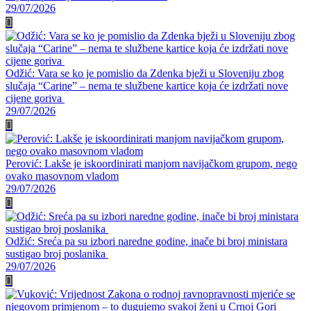
29/07/2026
Odžić: Vara se ko je pomislio da Zdenka bježi u Sloveniju zbog
slučaja “Carine” – nema te službene kartice koja će izdržati nove
cijene goriva
29/07/2026
Perović: Lakše je iskoordinirati manjom navijačkom grupom, nego
ovako masovnom vladom
29/07/2026
Odžić: Sreća pa su izbori naredne godine, inače bi broj ministara
sustigao broj poslanika
29/07/2026