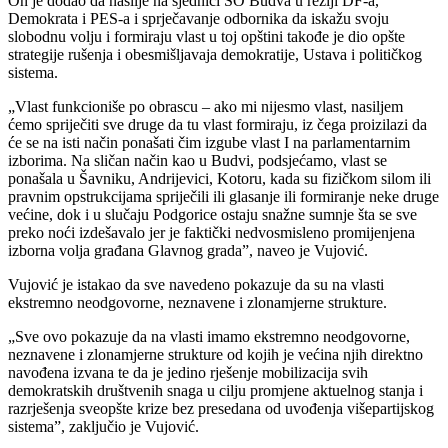
On je dodao da nasilje na sjednici SO Budva u režiji DF-a,
Demokrata i PES-a i sprječavanje odbornika da iskažu svoju
slobodnu volju i formiraju vlast u toj opštini takođe je dio opšte
strategije rušenja i obesmišljavaja demokratije, Ustava i političkog
sistema.
„Vlast funkcioniše po obrascu – ako mi nijesmo vlast, nasiljem
ćemo spriječiti sve druge da tu vlast formiraju, iz čega proizilazi da
će se na isti način ponašati čim izgube vlast I na parlamentarnim
izborima. Na sličan način kao u Budvi, podsjećamo, vlast se
ponašala u Šavniku, Andrijevici, Kotoru, kada su fizičkom silom ili
pravnim opstrukcijama spriječili ili glasanje ili formiranje neke druge
većine, dok i u slučaju Podgorice ostaju snažne sumnje šta se sve
preko noći izdešavalo jer je faktički nedvosmisleno promijenjena
izborna volja građana Glavnog grada”, naveo je Vujović.
Vujović je istakao da sve navedeno pokazuje da su na vlasti
ekstremno neodgovorne, neznavene i zlonamjerne strukture.
„Sve ovo pokazuje da na vlasti imamo ekstremno neodgovorne,
neznavene i zlonamjerne strukture od kojih je većina njih direktno
navođena izvana te da je jedino rješenje mobilizacija svih
demokratskih društvenih snaga u cilju promjene aktuelnog stanja i
razrješenja sveopšte krize bez presedana od uvođenja višepartijskog
sistema”, zaključio je Vujović.