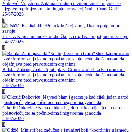
Vuković: Vrijednost Zakona o rodnoj ravnopravnosti mjeriće se
njegovom primjenom – to dugujemo svakoj ženi u Crnoj Gori
25/07/2026
Lisičić: Kapitalni budžet u kliničkoj smrti, Tivat u potpunom zastoju
24/07/2026
Balota: Zabrinjava da “Sputnjik za Crnu Goru” služi kao primarni
izvor informisanja jednom poslaniku, svoje postupke će morati da
objašnjava pred pravosudnim organima
24/07/2026
Cikotić Đokoviću: Najveći blam i gadost je kad cijeli jedan narod
poistovjećujete sa počiniocima i negatorima genocida
24/07/2026