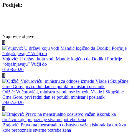
Podijeli:
Share
Share
Share
Share
on
on
on
on
Facebook
Twitter
WhatsApp
E-
mail
Najnovije objave
Vujović: U državi koju vodi Mandić logično da Dodik i Porfirije
“objašnjavaju” Vučji do
01/08/2026
Odžić: Vučuroviću, ministru za odnose između Vlade i Skupštine
Crne Gore, prvi radni dan se potukli ministar i poslanik
29/07/2026
Brajović: Pravo na menstrualno odsustvo važan iskorak ka društvu
koje prepoznaje stvarne potrebe žena