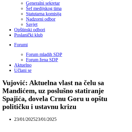
Generalni sekretar
Šef medijskog tima
Statutarna komisija
Nadzorni odbor
Savjet
Opštinski odbori
Poslanički klub
Forumi
Forum mladih SDP
Forum žena SDP
Aktuelno
Učlani se
Vujović: Aktuelna vlast na čelu sa
Mandićem, uz poslušno statiranje
Spajića, dovela Crnu Goru u opštu
političku i ustavnu krizu
23/01/2025
23/01/2025