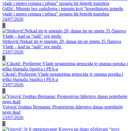
Odžić: Ministri bez zaduženja i ministri koji “koordiniraju između
vlade i meteo centara i piljara” postaju hit ljetnjih transfera
24/07/2026
Striković:Nekad im je smetalo 20, danas im ne smeta 35 članova
Vlade – kad su “naši” sve može
23/07/2026
Cikotić: Proširenje Vlade negatorima genocida je opasna poruka i
teška blamaža Spajića i PES-a
23/07/2026
Vujović čestitao Bernamu: Progresivno liderstvo danas potrebnije
nego ikad
23/07/2026