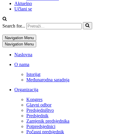
Aktuelno
Učlani se
Search for...
Navigation Menu
Navigation Menu
Naslovna
O nama
Istorijat
Međunarodna saradnja
Organizacija
Kongres
Glavni odbor
Predsjedništvo
Predsjednik
Zamjenik predsjednika
Potpredsjednici
Počasni predsjednik