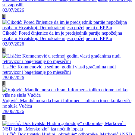
su zaposlili
02/07/2026
Cikotić: Pored činjenice da im je predsjednik partije nepoželjna
osoba u Hrvatskoj, Demokrate nijesu poželjne ni u EPP-u
02/07/2026
Lisičić: Komnenović u sedmoj godini vlasti građanima nudi
retrovizor i bagerisanje po mjesečini
28/06/2026
Vujović: Mandić mora da brani Informer – toliko o tome koliko više
ne sluša Vučića
28/06/2026
Lisičić: Dok tivatski Hudini „obrađuje“ odbornike, Marković i NSD