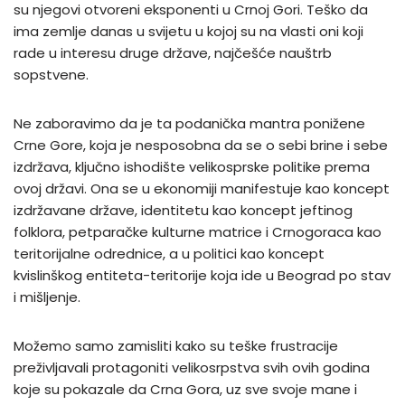
su njegovi otvoreni eksponenti u Crnoj Gori. Teško da
ima zemlje danas u svijetu u kojoj su na vlasti oni koji
rade u interesu druge države, najčešće nauštrb
sopstvene.
Ne zaboravimo da je ta podanička mantra ponižene
Crne Gore, koja je nesposobna da se o sebi brine i sebe
izdržava, ključno ishodište velikosprske politike prema
ovoj državi. Ona se u ekonomiji manifestuje kao koncept
izdržavane države, identitetu kao koncept jeftinog
folklora, petparačke kulturne matrice i Crnogoraca kao
teritorijalne odrednice, a u politici kao koncept
kvislinškog entiteta-teritorije koja ide u Beograd po stav
i mišljenje.
Možemo samo zamisliti kako su teške frustracije
preživljavali protagoniti velikosrpstva svih ovih godina
koje su pokazale da Crna Gora, uz sve svoje mane i