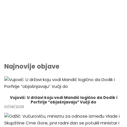
E
T
T
A
B
T
S
I
O
E
A
L
O
R
P
K
P
Najnovije objave
Vujović: U državi koju vodi Mandić logično da Dodik i
Porfirije “objašnjavaju” Vučji do
01/08/2026