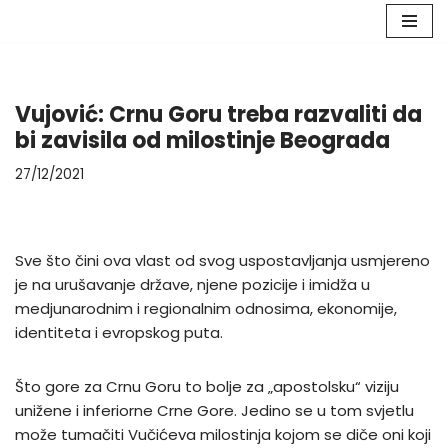
Skip
to
content
Vujović: Crnu Goru treba razvaliti da
bi zavisila od milostinje Beograda
27/12/2021
Sve što čini ova vlast od svog uspostavljanja usmjereno
je na urušavanje države, njene pozicije i imidža u
medjunarodnim i regionalnim odnosima, ekonomije,
identiteta i evropskog puta.
Što gore za Crnu Goru to bolje za „apostolsku“ viziju
unižene i inferiorne Crne Gore. Jedino se u tom svjetlu
može tumačiti Vučićeva milostinja kojom se diče oni koji