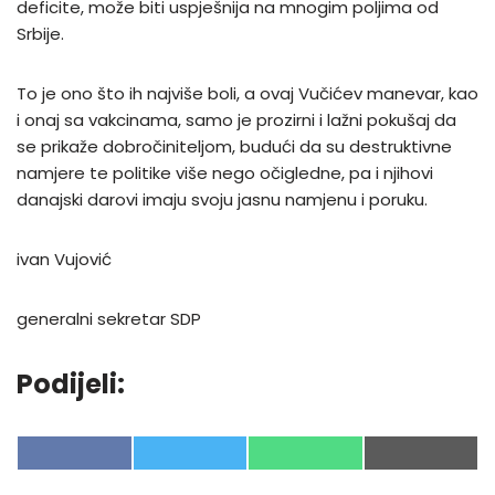
deficite, može biti uspješnija na mnogim poljima od
Srbije.
To je ono što ih najviše boli, a ovaj Vučićev manevar, kao
i onaj sa vakcinama, samo je prozirni i lažni pokušaj da
se prikaže dobročiniteljom, budući da su destruktivne
namjere te politike više nego očigledne, pa i njihovi
danajski darovi imaju svoju jasnu namjenu i poruku.
ivan Vujović
generalni sekretar SDP
Podijeli:
F
T
W
E
A
W
H
-
C
I
A
M