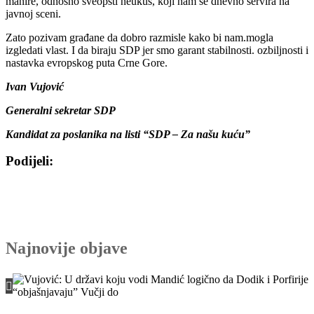
manire, odnosno sveopšti neukus, koji nam se dnevno servira na
javnoj sceni.
Zato pozivam građane da dobro razmisle kako bi nam.mogla
izgledati vlast. I da biraju SDP jer smo garant stabilnosti. ozbiljnosti i
nastavka evropskog puta Crne Gore.
Ivan Vujović
Generalni sekretar SDP
Kandidat za poslanika na listi “SDP – Za našu kuću”
Podijeli:
Share
Share
Share
Share
Facebook
Twitter
WhatsApp
E-
on
on
on
on
mail
Najnovije objave