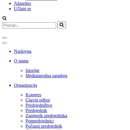
Aktuelno
Učlani se
Search
for...
Navigation
Menu
Navigation
Menu
Naslovna
O nama
Istorijat
Međunarodna saradnja
Organizacija
Kongres
Glavni odbor
Predsjedništvo
Predsjednik
Zamjenik predsjednika
Potpredsjednici
Počasni predsjednik