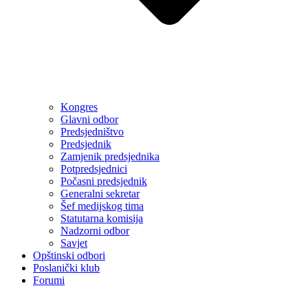
Kongres
Glavni odbor
Predsjedništvo
Predsjednik
Zamjenik predsjednika
Potpredsjednici
Počasni predsjednik
Generalni sekretar
Šef medijskog tima
Statutarna komisija
Nadzorni odbor
Savjet
Opštinski odbori
Poslanički klub
Forumi