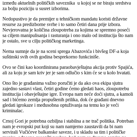
između aktuelnih političkih saveznika u kojoj se ne biraju sredstva
za bolju poziciju u susret izborima.
Nedopustivo je da premijer u tehničkom mandatu koristi državne
resurse za predizborne svrhe i to samo četiri dana prije izbora.
Nevjerovatna je količina zloupotreba za kojima se spremno poseći
sa ciljem manipulisanja i rasturanja i ono malo od institucija što nam
je ostalo, sve u cilju političkog marketinga.
Nema sumnje da je na sceni sprega Abazovića i bivšeg DF-a koja
suštinski svih ovih godina besprekorno funkciniše.
Ovo se čini kao koordinirana paraobavještajna akcija protiv Spajića,
ali za koju je sam kriv jer je sam odlučio s kim će se u kolo hvatati.
Ono što je građanima važno poručiti je da ako ova ekipa sjutra
zajedno sastavi vlast, četiri godine ćemo gledati haos, zloupotrebu
institucija i obavještajne igre. Evropa nam neće doći sjutra, a kamoli
sad i bićemo zemlja propuštenih prilika, dok će građani dnevno
gledati igrokaze i međusobna optuživanja na temu ko je veći
kriminalac.
Crnoj Gori je potrebna ozbiljna i stabilna a ne trač politika. Potreban
nam je evropski put koji su nam namjerno zaustavili da bi nam
servirali Vučićeve balkanske saveze, i u skladu sa tim i političke