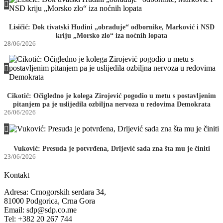
Lisičić: Dok tivatski Hudini „obrađuje“ odbornike, Marković i NSD
kriju „Morsko zlo“ iza noćnih lopata
28/06/2026
Cikotić: Očigledno je kolega Zirojević pogodio u metu s postavljenim
pitanjem pa je uslijedila ozbiljna nervoza u redovima Demokrata
26/06/2026
Vuković: Presuda je potvrđena, Drljević sada zna šta mu je činiti
23/06/2026
Kontakt
Adresa: Crnogorskih serdara 34,
81000 Podgorica, Crna Gora
Email: sdp@sdp.co.me
Tel: +382 20 267 744