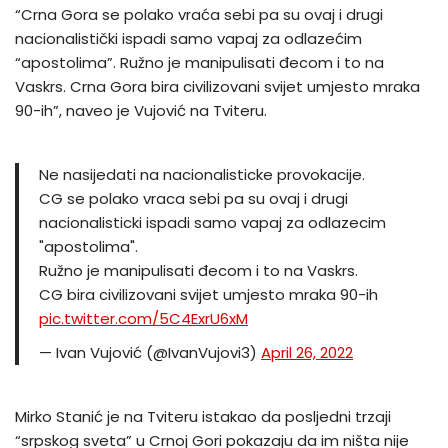
“Crna Gora se polako vraća sebi pa su ovaj i drugi
nacionalistički ispadi samo vapaj za odlazećim
“apostolima”. Ružno je manipulisati đecom i to na
Vaskrs. Crna Gora bira civilizovani svijet umjesto mraka
90-ih”, naveo je Vujović na Tviteru.
Ne nasijedati na nacionalisticke provokacije.
CG se polako vraca sebi pa su ovaj i drugi
nacionalisticki ispadi samo vapaj za odlazecim
"apostolima".
Ružno je manipulisati đecom i to na Vaskrs.
CG bira civilizovani svijet umjesto mraka 90-ih
pic.twitter.com/5C4ExrU6xM
— Ivan Vujović (@IvanVujovi3)
April 26, 2022
Mirko Stanić je na Tviteru istakao da posljedni trzaji
“srpskog sveta” u Crnoj Gori pokazaju da im ništa nije