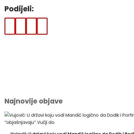
Podijeli:
F
T
W
E
A
W
H
-
C
I
A
M
E
T
T
A
B
T
S
I
O
E
A
L
O
R
P
K
P
Najnovije objave