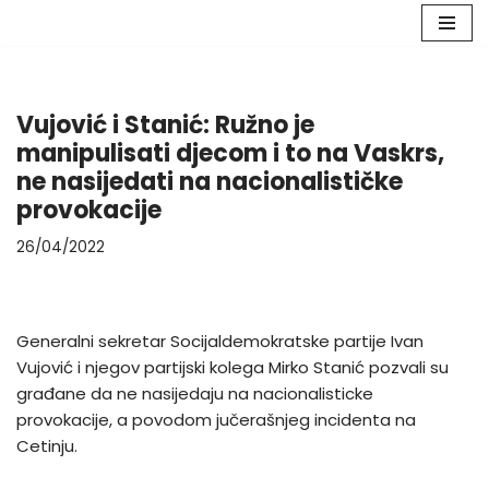
Skip
to
content
Vujović i Stanić: Ružno je
manipulisati djecom i to na Vaskrs,
ne nasijedati na nacionalističke
provokacije
26/04/2022
Generalni sekretar Socijaldemokratske partije Ivan
Vujović i njegov partijski kolega Mirko Stanić pozvali su
građane da ne nasijedaju na nacionalisticke
provokacije, a povodom jučerašnjeg incidenta na
Cetinju.