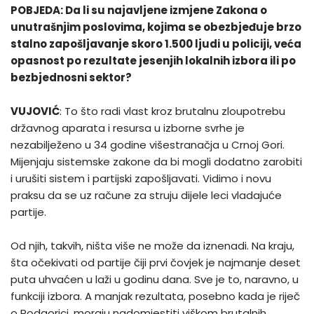
POBJEDA: Da li su najavljene izmjene Zakona o
unutrašnjim poslovima, kojima se obezbjeđuje brzo
stalno zapošljavanje skoro 1.500 ljudi u policiji, veća
opasnost po rezultate jesenjih lokalnih izbora ili po
bezbjednosni sektor?
VUJOVIĆ
: To što radi vlast kroz brutalnu zloupotrebu
državnog aparata i resursa u izborne svrhe je
nezabilježeno u 34 godine višestranačja u Crnoj Gori.
Mijenjaju sistemske zakone da bi mogli dodatno zarobiti
i urušiti sistem i partijski zapošljavati. Vidimo i novu
praksu da se uz račune za struju dijele leci vladajuće
partije.
Od njih, takvih, ništa više ne može da iznenadi. Na kraju,
šta očekivati od partije čiji prvi čovjek je najmanje deset
puta uhvaćen u laži u godinu dana. Sve je to, naravno, u
funkciji izbora. A manjak rezultata, posebno kada je riječ
o Podgorici, moraju nadomjestiti viškom brutalnih