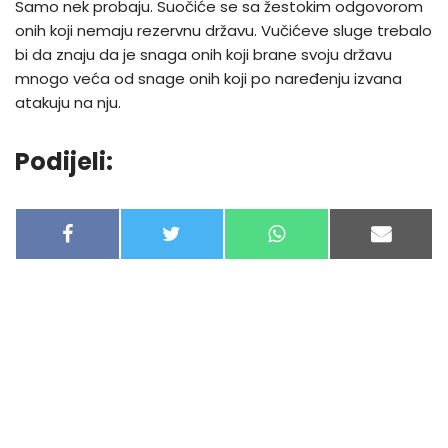
Samo nek probaju. Suočiće se sa žestokim odgovorom
onih koji nemaju rezervnu državu. Vučićeve sluge trebalo
bi da znaju da je snaga onih koji brane svoju državu
mnogo veća od snage onih koji po naređenju izvana
atakuju na nju.
Podijeli:
F
T
W
E
A
W
H
-
C
I
A
M
E
T
T
A
B
T
S
I
O
E
A
L
O
R
P
K
P