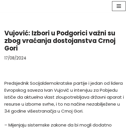
Skip
to
content
Vujović: Izbori u Podgorici važni su
zbog vraćanja dostojanstva Crnoj
Gori
17/08/2024
Predsjednik Socijaldemokratske partije i jedan od lidera
Evropskog saveza Ivan Vujović u intervjuu za Pobjedu
ističe da aktuelna vlast zloupotrebljava državni aparat i
resurse u izborne svrhe, i to na načine nezabilježene u
34 godine višestranačja u Crnoj Gori.
– Mijenjaju sistemske zakone da bi mogli dodatno