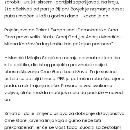
zarobiti i urušiti sistem i partijski zapošljavati. Na kraju,
šta očekivati od partije čiji prvi čovjek je najmanje deset
puta uhvaćen u laži u godinu dana – kazao je on.
Pojašnjava da Pokret Evropa sad i Demokratska Crna
Gora prave veliku štetu Crnoj Gori „jer Andriju Mandića i
Milana Kneževića legitimišu kao poželjne partnere“.
– Mandić i Milojko Spajić se moraju posmatrati kao dio
iste politike, dio istog projekta provincijalizacije i
obesmišljavanja Crne Gore kao države. To je suština,
ostalo su detalji i finese. PES je potrošna roba čija cijena
pada, a rok trajanja ističe. Prevara je već svakome
vidljiva, ali će možda moći još malo da posluže – navodi
on.
Smatra i da je izmjena uslova za dobijanje državljanstva
Crne Gore „crvena linija koja sigurno neće biti
prekoračena“, jer će se vlast tada „suočiti sa žestokim