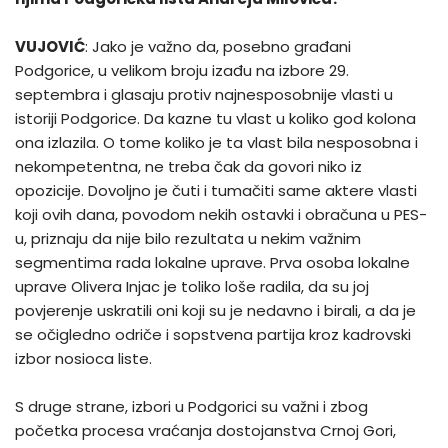
VUJOVIĆ
: Jako je važno da, posebno građani
Podgorice, u velikom broju izađu na izbore 29.
septembra i glasaju protiv najnesposobnije vlasti u
istoriji Podgorice. Da kazne tu vlast u koliko god kolona
ona izlazila. O tome koliko je ta vlast bila nesposobna i
nekompetentna, ne treba čak da govori niko iz
opozicije. Dovoljno je čuti i tumačiti same aktere vlasti
koji ovih dana, povodom nekih ostavki i obračuna u PES-
u, priznaju da nije bilo rezultata u nekim važnim
segmentima rada lokalne uprave. Prva osoba lokalne
uprave Olivera Injac je toliko loše radila, da su joj
povjerenje uskratili oni koji su je nedavno i birali, a da je
se očigledno odriče i sopstvena partija kroz kadrovski
izbor nosioca liste.
S druge strane, izbori u Podgorici su važni i zbog
početka procesa vraćanja dostojanstva Crnoj Gori,