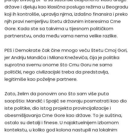
države i djeluju kao klasična posluga režima u Beogradu
koji ih kontroliše, upravlja njima, izdašno finansira i preko
njih pravi nemjerljivu štetu državnim interesima Crne
Gore. Kada ste sa takvima u tijesnom političkom
partnerstvu, onda među vama nema velike razlike.
PES i Demokrate čak čine mnogo veću štetu Crnoj Gori,
jer Andriju Mandića i Milana Kneževića, čija je politika
suprotna svemu onome što Crnu Goru ne samo
politički, nego civilizacijski treba da predstavlja,
legitimiše kao poželjne partnere.
Zato, želim da ponovim ono što sam više puta
saopštio: Mandić i Spajić se moraju posmatrati kao dio
iste politike, dio istog projekta provincijalizacije i
obesmišljavanja Crne Gore kao države. To je suština,
ostalo su detalji i finese. U najaktuelnijem izbornom
kontekstu, u koliko god kolona nastupili na lokalnim