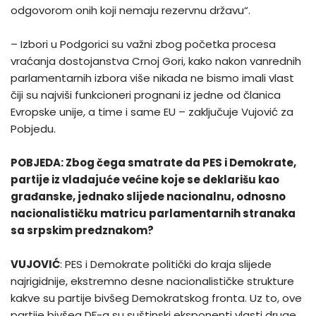
odgovorom onih koji nemaju rezervnu državu“.
– Izbori u Podgorici su važni zbog početka procesa
vraćanja dostojanstva Crnoj Gori, kako nakon vanrednih
parlamentarnih izbora više nikada ne bismo imali vlast
čiji su najviši funkcioneri prognani iz jedne od članica
Evropske unije, a time i same EU – zaključuje Vujović za
Pobjedu.
POBJEDA: Zbog čega smatrate da PES i Demokrate,
partije iz vladajuće većine koje se deklarišu kao
građanske, jednako slijede nacionalnu, odnosno
nacionalističku matricu parlamentarnih stranaka
sa srpskim predznakom?
VUJOVIĆ
: PES i Demokrate politički do kraja slijede
najrigidnije, ekstremno desne nacionalističke strukture
kakve su partije bivšeg Demokratskog fronta. Uz to, ove
partije bivšeg DF-a su suštinski eksponenti vlasti druge