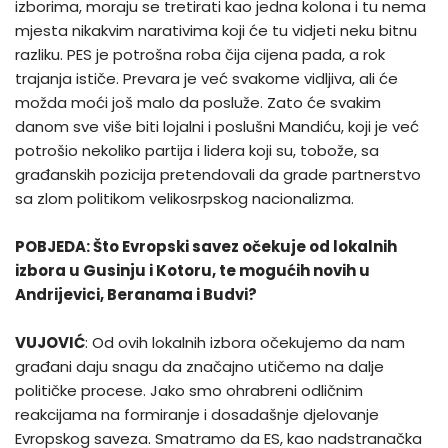
izborima, moraju se tretirati kao jedna kolona i tu nema
mjesta nikakvim narativima koji će tu vidjeti neku bitnu
razliku. PES je potrošna roba čija cijena pada, a rok
trajanja ističe. Prevara je već svakome vidljiva, ali će
možda moći još malo da posluže. Zato će svakim
danom sve više biti lojalni i poslušni Mandiću, koji je već
potrošio nekoliko partija i lidera koji su, tobože, sa
građanskih pozicija pretendovali da grade partnerstvo
sa zlom politikom velikosrpskog nacionalizma.
POBJEDA: Što Evropski savez očekuje od lokalnih
izbora u Gusinju i Kotoru, te mogućih novih u
Andrijevici, Beranama i Budvi?
VUJOVIĆ
: Od ovih lokalnih izbora očekujemo da nam
građani daju snagu da značajno utičemo na dalje
političke procese. Jako smo ohrabreni odličnim
reakcijama na formiranje i dosadašnje djelovanje
Evropskog saveza. Smatramo da ES, kao nadstranačka