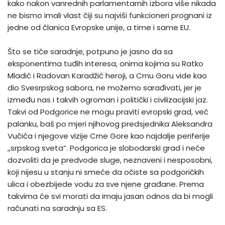
kako nakon vanrednih parlamentarnih izbora više nikada
ne bismo imali vlast čiji su najviši funkcioneri prognani iz
jedne od članica Evropske unije, a time i same EU.
Što se tiče saradnje, potpuno je jasno da sa
eksponentima tuđih interesa, onima kojima su Ratko
Mladić i Radovan Karadžić heroji, a Crnu Goru vide kao
dio Svesrpskog sabora, ne možemo sarađivati, jer je
između nas i takvih ogroman i politički i civilizacijski jaz.
Takvi od Podgorice ne mogu praviti evropski grad, već
palanku, baš po mjeri njihovog predsjednika Aleksandra
Vučića i njegove vizije Crne Gore kao najdalje periferije
,,srpskog sveta“. Podgorica je slobodarski grad i neće
dozvoliti da je predvode sluge, neznaveni i nesposobni,
koji nijesu u stanju ni smeće da očiste sa podgoričkih
ulica i obezbijede vodu za sve njene građane. Prema
takvima će svi morati da imaju jasan odnos da bi mogli
računati na saradnju sa ES.