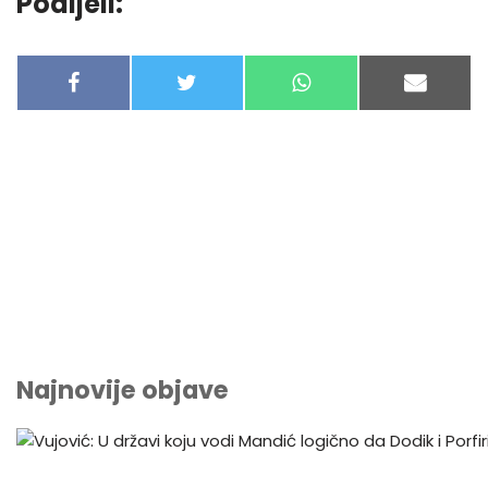
Podijeli:
F
T
W
E
A
W
H
-
C
I
A
M
E
T
T
A
B
T
S
I
O
E
A
L
O
R
P
K
P
Najnovije objave