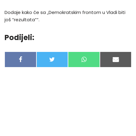
Dodaje kako će sa „Demokratskim frontom u Vladi biti
još “rezultata”“.
Podijeli:
F
T
W
E
A
W
H
-
C
I
A
M
E
T
T
A
B
T
S
I
O
E
A
L
O
R
P
K
P