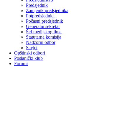
Predsjednik
Zamjenik predsjednika
Potpredsjednici
Počasni predsjednik
Generalni sekretar
Šef medijskog tima
Statutarna komisija
Nadzorni odbor
Savjet
Opštinski odbori
Poslanički klub
Forumi