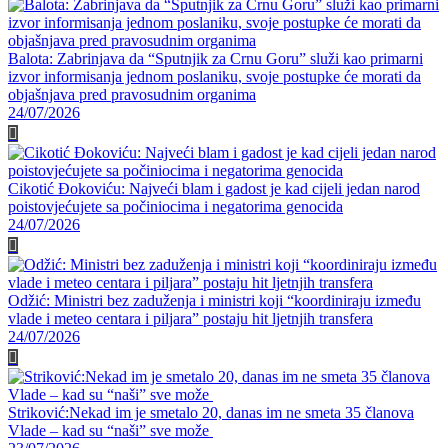
Balota: Zabrinjava da “Sputnjik za Crnu Goru” služi kao primarni
izvor informisanja jednom poslaniku, svoje postupke će morati da
objašnjava pred pravosudnim organima
24/07/2026
Cikotić Đokoviću: Najveći blam i gadost je kad cijeli jedan narod
poistovjećujete sa počiniocima i negatorima genocida
24/07/2026
Odžić: Ministri bez zaduženja i ministri koji “koordiniraju između
vlade i meteo centara i piljara” postaju hit ljetnjih transfera
24/07/2026
Striković:Nekad im je smetalo 20, danas im ne smeta 35 članova
Vlade – kad su “naši” sve može