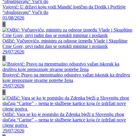
Vujović: U državi koju vodi Mandić logično da Dodik i Porfirije
“objašnjavaju” Vučji do
01/08/2026
Odžić: Vučuroviću, ministru za odnose između Vlade i Skupštine
Crne Gore, prvi radni dan se potukli ministar i poslanik
29/07/2026
Brajović: Pravo na menstrualno odsustvo važan iskorak ka društvu
koje prepoznaje stvarne potrebe žena
29/07/2026
Odžić: Vara se ko je pomislio da Zdenka bježi u Sloveniju zbog
slučaja “Carine” – nema te službene kartice koja će izdržati nove
cijene goriva
29/07/2026