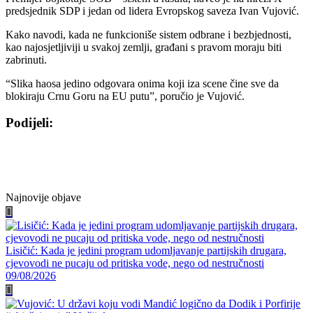
predsjednik SDP i jedan od lidera Evropskog saveza Ivan Vujović.
Kako navodi, kada ne funkcioniše sistem odbrane i bezbjednosti,
kao najosjetljiviji u svakoj zemlji, građani s pravom moraju biti
zabrinuti.
“Slika haosa jedino odgovara onima koji iza scene čine sve da
blokiraju Crnu Goru na EU putu”, poručio je Vujović.
Podijeli:
Share
Share
Share
Share
on
on
on
on
Facebook
Twitter
WhatsApp
E-
mail
Najnovije objave
Lisičić: Kada je jedini program udomljavanje partijskih drugara,
cjevovodi ne pucaju od pritiska vode, nego od nestručnosti
09/08/2026