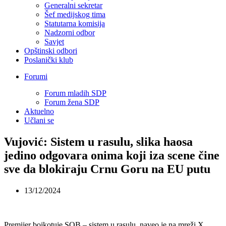
Generalni sekretar
Šef medijskog tima
Statutarna komisija
Nadzorni odbor
Savjet
Opštinski odbori
Poslanički klub
Forumi
Forum mladih SDP
Forum žena SDP
Aktuelno
Učlani se
Vujović: Sistem u rasulu, slika haosa
jedino odgovara onima koji iza scene čine
sve da blokiraju Crnu Goru na EU putu
13/12/2024
Premijer bojkotuje SOB – sistem u rasulu, naveo je na mreži X