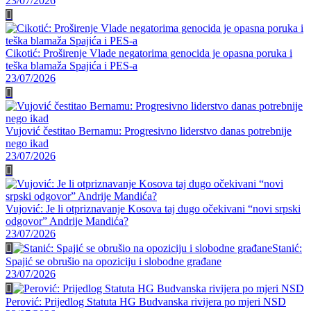
23/07/2026
Cikotić: Proširenje Vlade negatorima genocida je opasna poruka i
teška blamaža Spajića i PES-a
23/07/2026
Vujović čestitao Bernamu: Progresivno liderstvo danas potrebnije
nego ikad
23/07/2026
Vujović: Je li otpriznavanje Kosova taj dugo očekivani “novi srpski
odgovor” Andrije Mandića?
23/07/2026
Stanić:
Spajić se obrušio na opoziciju i slobodne građane
23/07/2026
Perović: Prijedlog Statuta HG Budvanska rivijera po mjeri NSD