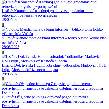
Lisičić: Komnenović u sedmoj godini vlasti građanima nudi
retrovizor i bagerisanje po mjesečini
28/06/2026
Vujović: Mandić mora da brani Informer – toliko o tome koliko više
ne sluša Vučića
28/06/2026
Lisičić: Dok tivatski Hudini „obrađuje“ odbornike, Marković i NSD
kriju „Morsko zlo“ iza noćnih lopata
28/06/2026
Cikotić: Očigledno je kolega Zirojević pogodio u metu s
postavljenim pitanjem pa je uslijedila ozbiljna nervoza u redovima
Demokrata