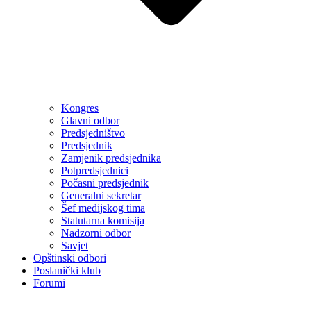
Kongres
Glavni odbor
Predsjedništvo
Predsjednik
Zamjenik predsjednika
Potpredsjednici
Počasni predsjednik
Generalni sekretar
Šef medijskog tima
Statutarna komisija
Nadzorni odbor
Savjet
Opštinski odbori
Poslanički klub
Forumi