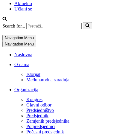
Aktuelno
Učlani se
Search for...
Navigation Menu
Navigation Menu
Naslovna
O nama
Istorijat
Međunarodna saradnja
Organizacija
Kongres
Glavni odbor
Predsjedništvo
Predsjednik
Zamjenik predsjednika
Potpredsjednici
Počasni predsjednik