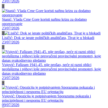
23/07/2026
Stanić: Vlada Crne Gore koristi naftnu krizu za dodatno
oporezovanje
23/07/2026
Lisičić: Dok se igrate političkih analitičara, Tivat je u blokadi
23/07/2026
Vujović: Fašizam 1941-45. nije prošao, neće ni razni oblici
neofašizma i njihovi loše presvučeni provincijalni promoteri, koje
danas svakodnevno gledamo
23/07/2026
Vujović: Opozicija je potpisivanjem Sporazuma pokazala i
principijelnost i nespornu EU orjentaciju
09/07/2026