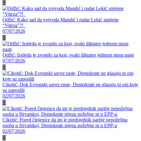
Odžić: Kako sad da vojvoda Mandić i rudar Lekić smijene
“Viteza”?!
07/07/2026
Odžić: Izgleda je zvonilo za kraj, svaki diktator jednom mora pasti
07/07/2026
Cikotić: Dok Evropski savez raste, Demokrate ne glasaju ni oni koje
su zaposlili
02/07/2026
Cikotić: Pored činjenice da im je predsjednik partije nepoželjna
osoba u Hrvatskoj, Demokrate nijesu poželjne ni u EPP-u
02/07/2026