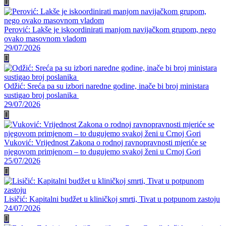
Perović: Lakše je iskoordinirati manjom navijačkom grupom, nego
ovako masovnom vladom
29/07/2026
Odžić: Sreća pa su izbori naredne godine, inače bi broj ministara
sustigao broj poslanika
29/07/2026
Vuković: Vrijednost Zakona o rodnoj ravnopravnosti mjeriće se
njegovom primjenom – to dugujemo svakoj ženi u Crnoj Gori
25/07/2026
Lisičić: Kapitalni budžet u kliničkoj smrti, Tivat u potpunom zastoju
24/07/2026