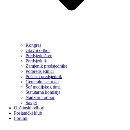
Kongres
Glavni odbor
Predsjedništvo
Predsjednik
Zamjenik predsjednika
Potpredsjednici
Počasni predsjednik
Generalni sekretar
Šef medijskog tima
Statutarna komisija
Nadzorni odbor
Savjet
Opštinski odbori
Poslanički klub
Forumi