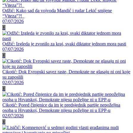
Odžić: Kako sad da vojvoda Mandić i rudar Lekić smijene
“Viteza”?!
07/07/2026
Odžić: Izgleda je zvonilo za kraj, svaki diktator jednom mora pasti
07/07/2026
Cikotić: Dok Evropski savez raste, Demokrate ne glasaju ni oni koje
su zaposlili
02/07/2026
Cikotić: Pored činjenice da im je predsjednik partije nepoželjna
osoba u Hrvatskoj, Demokrate nijesu poželjne ni u EPP-u
02/07/2026