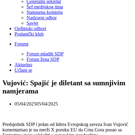
Generalni sekretar
Šef medijskog tima
Statutarna komisija
Nadzorni odbor
Savjet
Opštinski odbori
Poslanički klub
Forumi
Forum mladih SDP
Forum žena SDP
Aktuelno
Učlani se
Vujović: Spajić je diletant sa sumnjivim
namjerama
05/04/2025
05/04/2025
Predsjednik SDP i jedan od lidera Evropskog saveza Ivan Vujović
komentarisao je na mreži X poruku EU da Crna Gora posao sa