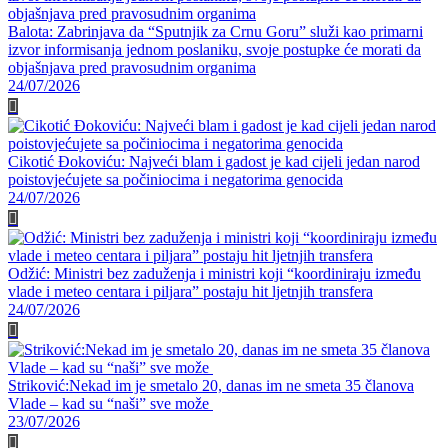
Balota: Zabrinjava da “Sputnjik za Crnu Goru” služi kao primarni
izvor informisanja jednom poslaniku, svoje postupke će morati da
objašnjava pred pravosudnim organima
24/07/2026
Cikotić Đokoviću: Najveći blam i gadost je kad cijeli jedan narod
poistovjećujete sa počiniocima i negatorima genocida
24/07/2026
Odžić: Ministri bez zaduženja i ministri koji “koordiniraju između
vlade i meteo centara i piljara” postaju hit ljetnjih transfera
24/07/2026
Striković:Nekad im je smetalo 20, danas im ne smeta 35 članova
Vlade – kad su “naši” sve može
23/07/2026