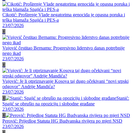
Cikotić: Proširenje Vlade negatorima genocida je opasna poruka i
teška blamaža Spajića i PES-a
23/07/2026
Vujović čestitao Bernamu: Progresivno liderstvo danas potrebnije
nego ikad
23/07/2026
Vujović: Je li otpriznavanje Kosova taj dugo očekivani “novi srpski
odgovor” Andrije Mandića?
23/07/2026
Stanić:
Spajić se obrušio na opoziciju i slobodne građane
23/07/2026
Perović: Prijedlog Statuta HG Budvanska rivijera po mjeri NSD
23/07/2026