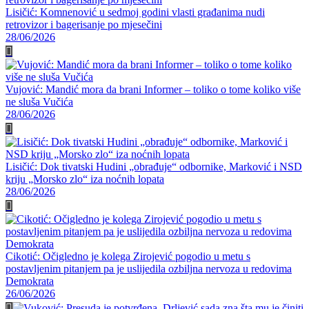
Lisičić: Komnenović u sedmoj godini vlasti građanima nudi
retrovizor i bagerisanje po mjesečini
28/06/2026
Vujović: Mandić mora da brani Informer – toliko o tome koliko više
ne sluša Vučića
28/06/2026
Lisičić: Dok tivatski Hudini „obrađuje“ odbornike, Marković i NSD
kriju „Morsko zlo“ iza noćnih lopata
28/06/2026
Cikotić: Očigledno je kolega Zirojević pogodio u metu s
postavljenim pitanjem pa je uslijedila ozbiljna nervoza u redovima
Demokrata
26/06/2026