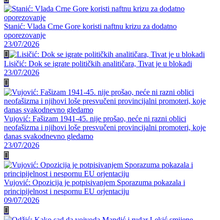
Stanić: Vlada Crne Gore koristi naftnu krizu za dodatno
oporezovanje
23/07/2026
Lisičić: Dok se igrate političkih analitičara, Tivat je u blokadi
23/07/2026
Vujović: Fašizam 1941-45. nije prošao, neće ni razni oblici
neofašizma i njihovi loše presvučeni provincijalni promoteri, koje
danas svakodnevno gledamo
23/07/2026
Vujović: Opozicija je potpisivanjem Sporazuma pokazala i
principijelnost i nespornu EU orjentaciju
09/07/2026