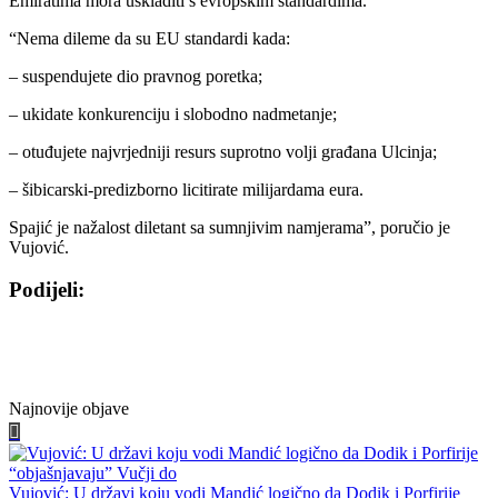
Emiratima mora uskladiti s evropskim standardima.
“Nema dileme da su EU standardi kada:
– suspendujete dio pravnog poretka;
– ukidate konkurenciju i slobodno nadmetanje;
– otuđujete najvrjedniji resurs suprotno volji građana Ulcinja;
– šibicarski-predizborno licitirate milijardama eura.
Spajić je nažalost diletant sa sumnjivim namjerama”, poručio je
Vujović.
Podijeli:
Share
Share
Share
Share
Facebook
Twitter
WhatsApp
E-
on
on
on
on
mail
Najnovije objave
Vujović: U državi koju vodi Mandić logično da Dodik i Porfirije