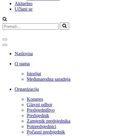
Aktuelno
Učlani se
Search
for...
Navigation
Menu
Navigation
Menu
Naslovna
O nama
Istorijat
Međunarodna saradnja
Organizacija
Kongres
Glavni odbor
Predsjedništvo
Predsjednik
Zamjenik predsjednika
Potpredsjednici
Počasni predsjednik