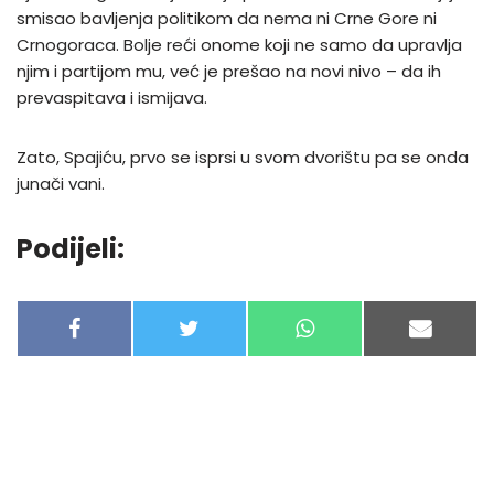
smisao bavljenja politikom da nema ni Crne Gore ni
Crnogoraca. Bolje reći onome koji ne samo da upravlja
njim i partijom mu, već je prešao na novi nivo – da ih
prevaspitava i ismijava.
Zato, Spajiću, prvo se isprsi u svom dvorištu pa se onda
junači vani.
Podijeli:
F
T
W
E
A
W
H
-
C
I
A
M
E
T
T
A
B
T
S
I
O
E
A
L
O
R
P
K
P