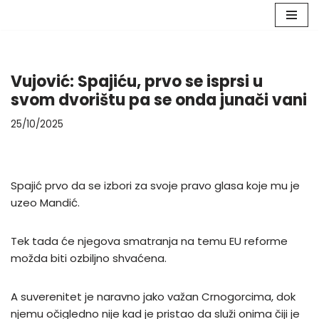
Skip
to
content
Vujović: Spajiću, prvo se isprsi u
svom dvorištu pa se onda junači vani
25/10/2025
Spajić prvo da se izbori za svoje pravo glasa koje mu je
uzeo Mandić.
Tek tada će njegova smatranja na temu EU reforme
možda biti ozbiljno shvaćena.
A suverenitet je naravno jako važan Crnogorcima, dok
njemu očigledno nije kad je pristao da služi onima čiji je