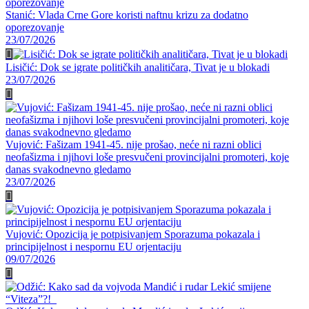
Stanić: Vlada Crne Gore koristi naftnu krizu za dodatno
oporezovanje
23/07/2026
Lisičić: Dok se igrate političkih analitičara, Tivat je u blokadi
23/07/2026
Vujović: Fašizam 1941-45. nije prošao, neće ni razni oblici
neofašizma i njihovi loše presvučeni provincijalni promoteri, koje
danas svakodnevno gledamo
23/07/2026
Vujović: Opozicija je potpisivanjem Sporazuma pokazala i
principijelnost i nespornu EU orjentaciju
09/07/2026