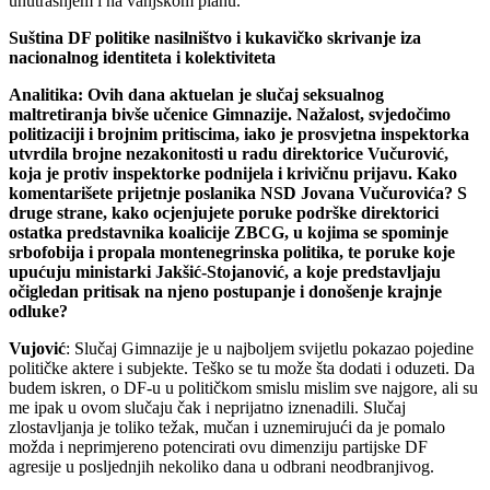
unutrašnjem i na vanjskom planu.
Suština DF politike nasilništvo i kukavičko skrivanje iza
nacionalnog identiteta i kolektiviteta
Analitika: Ovih dana aktuelan je slučaj seksualnog
maltretiranja bivše učenice Gimnazije. Nažalost, svjedočimo
politizaciji i brojnim pritiscima, iako je prosvjetna inspektorka
utvrdila brojne nezakonitosti u radu direktorice Vučurović,
koja je protiv inspektorke podnijela i krivičnu prijavu. Kako
komentarišete prijetnje poslanika NSD Jovana Vučurovića? S
druge strane, kako ocjenjujete poruke podrške direktorici
ostatka predstavnika koalicije ZBCG, u kojima se spominje
srbofobija i propala montenegrinska politika, te poruke koje
upućuju ministarki Jakšić-Stojanović, a koje predstavljaju
očigledan pritisak na njeno postupanje i donošenje krajnje
odluke?
Vujović
: Slučaj Gimnazije je u najboljem svijetlu pokazao pojedine
političke aktere i subjekte. Teško se tu može šta dodati i oduzeti. Da
budem iskren, o DF-u u političkom smislu mislim sve najgore, ali su
me ipak u ovom slučaju čak i neprijatno iznenadili. Slučaj
zlostavljanja je toliko težak, mučan i uznemirujući da je pomalo
možda i neprimjereno potencirati ovu dimenziju partijske DF
agresije u posljednjih nekoliko dana u odbrani neodbranjivog.