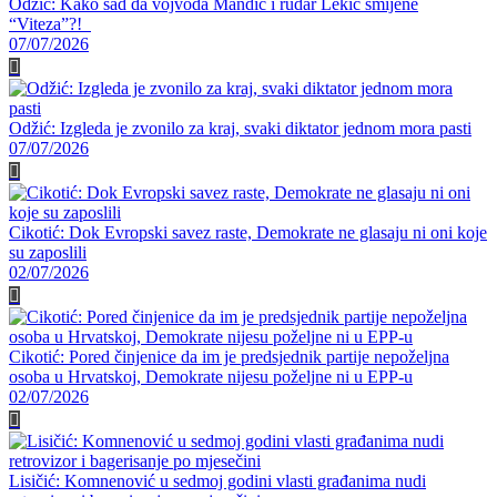
Odžić: Kako sad da vojvoda Mandić i rudar Lekić smijene
“Viteza”?!
07/07/2026
Odžić: Izgleda je zvonilo za kraj, svaki diktator jednom mora pasti
07/07/2026
Cikotić: Dok Evropski savez raste, Demokrate ne glasaju ni oni koje
su zaposlili
02/07/2026
Cikotić: Pored činjenice da im je predsjednik partije nepoželjna
osoba u Hrvatskoj, Demokrate nijesu poželjne ni u EPP-u
02/07/2026
Lisičić: Komnenović u sedmoj godini vlasti građanima nudi