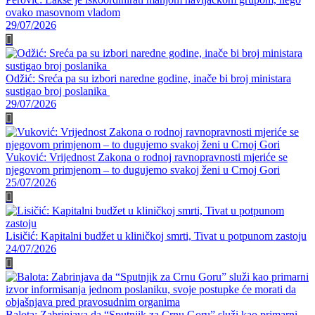
ovako masovnom vladom
29/07/2026
Odžić: Sreća pa su izbori naredne godine, inače bi broj ministara
sustigao broj poslanika
29/07/2026
Vuković: Vrijednost Zakona o rodnoj ravnopravnosti mjeriće se
njegovom primjenom – to dugujemo svakoj ženi u Crnoj Gori
25/07/2026
Lisičić: Kapitalni budžet u kliničkoj smrti, Tivat u potpunom zastoju
24/07/2026
Balota: Zabrinjava da “Sputnjik za Crnu Goru” služi kao primarni