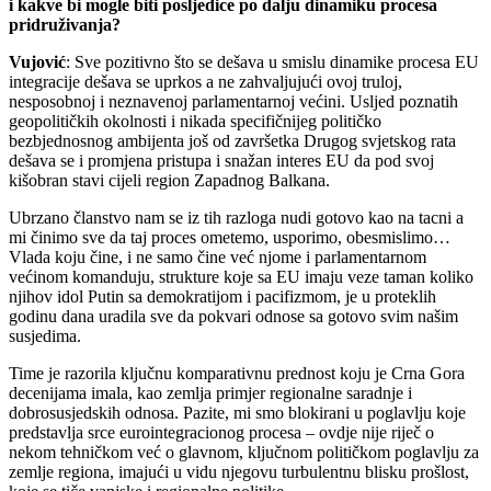
i kakve bi mogle biti posljedice po dalju dinamiku procesa
pridruživanja?
Vujović
: Sve pozitivno što se dešava u smislu dinamike procesa EU
integracije dešava se uprkos a ne zahvaljujući ovoj truloj,
nesposobnoj i neznavenoj parlamentarnoj većini. Usljed poznatih
geopolitičkih okolnosti i nikada specifičnijeg političko
bezbjednosnog ambijenta još od završetka Drugog svjetskog rata
dešava se i promjena pristupa i snažan interes EU da pod svoj
kišobran stavi cijeli region Zapadnog Balkana.
Ubrzano članstvo nam se iz tih razloga nudi gotovo kao na tacni a
mi činimo sve da taj proces ometemo, usporimo, obesmislimo…
Vlada koju čine, i ne samo čine već njome i parlamentarnom
većinom komanduju, strukture koje sa EU imaju veze taman koliko
njihov idol Putin sa demokratijom i pacifizmom, je u proteklih
godinu dana uradila sve da pokvari odnose sa gotovo svim našim
susjedima.
Time je razorila ključnu komparativnu prednost koju je Crna Gora
decenijama imala, kao zemlja primjer regionalne saradnje i
dobrosusjedskih odnosa. Pazite, mi smo blokirani u poglavlju koje
predstavlja srce eurointegracionog procesa – ovdje nije riječ o
nekom tehničkom već o glavnom, ključnom političkom poglavlju za
zemlje regiona, imajući u vidu njegovu turbulentnu blisku prošlost,