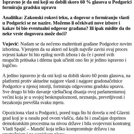
Ispravno je da oni koji su dobili skoro 60 % glasova u Podgorici
formiraju gradsku upravu
Analitika: Zakonski rokovi teku, a dogovor o formiranju vlasti
u Podgorici se ne nazire. Možemo li očekivati nove izbore i
kakav bi bio eventualni odgovor građana? Ili ipak mislite da do
neke vrste dogovora može doći?
Vujović
: Nadam se da nećemo maltretirati građane Podgorice novim
izborima. Vjerujem da su akteri od kojih najviše zavisi ovaj proces
svjesni kakav bi bio epilog novih izbora i da će i pored svih
mogućih pritisaka i dilema ipak učiniti ono što je jedino ispravno i
logično.
A jedino ispravno je da oni koji su dobili skoro 60 posto glasova, na
platformi protiv aktuelne najgore vlasti i najgore gradonačelnice
Podgorice u njenoj istoriji, formiraju odgovornu gradsku upravu.
Sve drugo bi bilo davanje vještačkog disanja ovoj parlamentarnoj
većini koja je u svojoj beskrupuloznosti, neznanju, prevrtljivosti i
bezakonju prevršila svaku mjeru.
Opoziciona vlast u Podgorici, pored toga što bi dovela u red Glavni
grad koji je u rasulu pod ovom vlašću, dala bi i značajan doprinos
demokratskim procesima na nivou države i bila svojevrsni kontrateg
Vladi Spajić – Mandić koja teško kompromituje državu i na