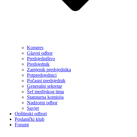
Kongres
Glavni odbor
Predsjedništvo
Predsjednik
Zamjenik predsjednika
Potpredsjednici
Počasni predsjednik
Generalni sekretar
Šef medijskog tima
Statutarna komisija
Nadzorni odbor
Savjet
Opštinski odbori
Poslanički klub
Forumi