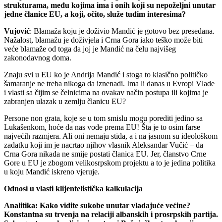
strukturama, među kojima ima i onih koji su nepoželjni unutar
jedne članice EU, a koji, očito, služe tuđim interesima?
Vujović
: Blamaža koju je doživio Mandić je gotovo bez presedana.
Nažalost, blamažu je doživjela i Crna Gora iako teško može biti
veće blamaže od toga da joj je Mandić na čelu najvišeg
zakonodavnog doma.
Znaju svi u EU ko je Andrija Mandić i stoga to klasično političko
šamaranje ne treba nikoga da iznenadi. Ima li danas u Evropi Vlade
i vlasti sa čijim se čelnicima na ovakav način postupa ili kojima je
zabranjen ulazak u zemlju članicu EU?
Persone non grata, koje se u tom smislu mogu porediti jedino sa
Lukašenkom, hoće da nas vode prema EU! Šta je to osim farse
najvećih razmjera. Ali oni nemaju stida, a i na jasnom su ideološkom
zadatku koji im je nacrtao njihov vlasnik Aleksandar Vučić – da
Crna Gora nikada ne smije postati članica EU. Jer, članstvo Crne
Gore u EU je zbogom velikosrpskom projektu a to je jedina politika
u koju Mandić iskreno vjeruje.
Odnosi u vlasti klijentelistička kalkulacija
Analitika: Kako vidite sukobe unutar vladajuće većine?
Konstantna su trvenja na relaciji albanskih i prosrpskih partija.