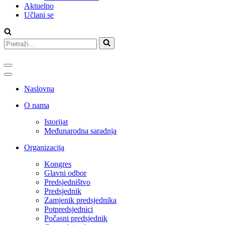
Aktuelno
Učlani se
Search
for...
Navigation
Menu
Navigation
Menu
Naslovna
O nama
Istorijat
Međunarodna saradnja
Organizacija
Kongres
Glavni odbor
Predsjedništvo
Predsjednik
Zamjenik predsjednika
Potpredsjednici
Počasni predsjednik