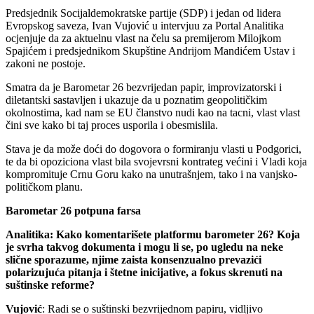
Predsjednik Socijaldemokratske partije (SDP) i jedan od lidera
Evropskog saveza, Ivan Vujović u intervjuu za Portal Analitika
ocjenjuje da za aktuelnu vlast na čelu sa premijerom Milojkom
Spajićem i predsjednikom Skupštine Andrijom Mandićem Ustav i
zakoni ne postoje.
Smatra da je Barometar 26 bezvrijedan papir, improvizatorski i
diletantski sastavljen i ukazuje da u poznatim geopolitičkim
okolnostima, kad nam se EU članstvo nudi kao na tacni, vlast vlast
čini sve kako bi taj proces usporila i obesmislila.
Stava je da može doći do dogovora o formiranju vlasti u Podgorici,
te da bi opoziciona vlast bila svojevrsni kontrateg većini i Vladi koja
kompromituje Crnu Goru kako na unutrašnjem, tako i na vanjsko-
političkom planu.
Barometar 26 potpuna farsa
Analitika: Kako komentarišete platformu barometer 26? Koja
je svrha takvog dokumenta i mogu li se, po ugledu na neke
slične sporazume, njime zaista konsenzualno prevazići
polarizujuća pitanja i štetne inicijative, a fokus skrenuti na
suštinske reforme?
Vujović
: Radi se o suštinski bezvrijednom papiru, vidljivo