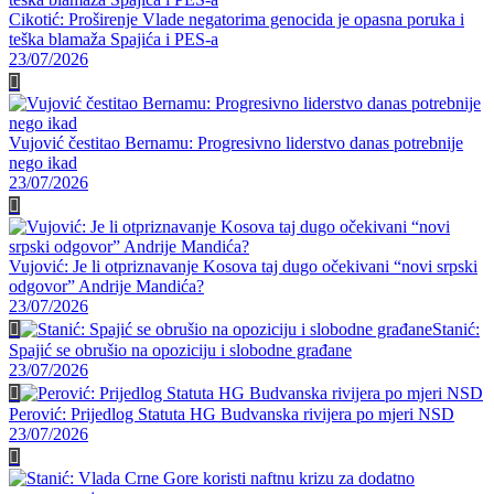
Cikotić: Proširenje Vlade negatorima genocida je opasna poruka i
teška blamaža Spajića i PES-a
23/07/2026
Vujović čestitao Bernamu: Progresivno liderstvo danas potrebnije
nego ikad
23/07/2026
Vujović: Je li otpriznavanje Kosova taj dugo očekivani “novi srpski
odgovor” Andrije Mandića?
23/07/2026
Stanić:
Spajić se obrušio na opoziciju i slobodne građane
23/07/2026
Perović: Prijedlog Statuta HG Budvanska rivijera po mjeri NSD
23/07/2026