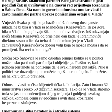
S druge strane, koalicioni partneri Bošnjačke stranke nijesu
podržali čak ni uvrštavanje na dnevni red prijedloga Rezolucije
o Šahovićima. Šta nam to govori o odnosima unutar vlasti i
zašto manjinske partije uprkos poniženjima ostaju u Vladi?
Vujović
: Svaka partija koja bazično drži do svog dostojanstva
nikada ne bi bila u Vladi sa Mandićem i Kneževićem. Ili još gore,
bila u Vladi u kojoj bivaju šikanirani od ove dvojice. Još odzvanjaju
riječi Milana Kneževića od prije neki dan kada je Ibrahimoviću
direktno sasuo u lice da treba da bude miran jer je u Vladi
zahvaljujući Kneževićevoj dobroj volji koja bi možda mogla i da se
promijeni. Šta reći nakon toga?
Slučaj oko Šahovića je samo ogledan primjer koliko se u politici
može nisko pasti radi par fotelja i uhljebljenja. Plašim se, kada
jednom pristanete na poniženje da je svaki naredni put lakše. Nije u
politici sve dozvoljeno, ne možete miješati crno i bijelo. Ili možete,
ali na kraju crnilo prevlada.
Odnosi u vlasti su čista klijentelistička kalkulacija. Zato i imamo 32
ministarstva i preko 50 državnih sekretara. Tako da je Vlada stabilno
trula sa jasnom tendencijom daljeg truljenja i gubljenja svakog
etičkog kompasa čemu svjedočimo i ovih dana kroz razne
besprizorne slučajeve.
Upotpunjena slika bezakonja i atrofije sistema