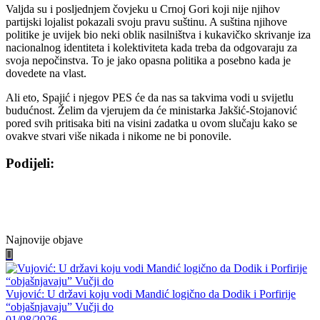
Valjda su i posljednjem čovjeku u Crnoj Gori koji nije njihov
partijski lojalist pokazali svoju pravu suštinu. A suština njihove
politike je uvijek bio neki oblik nasilništva i kukavičko skrivanje iza
nacionalnog identiteta i kolektiviteta kada treba da odgovaraju za
svoja nepočinstva. To je jako opasna politika a posebno kada je
dovedete na vlast.
Ali eto, Spajić i njegov PES će da nas sa takvima vodi u svijetlu
budućnost. Želim da vjerujem da će ministarka Jakšić-Stojanović
pored svih pritisaka biti na visini zadatka u ovom slučaju kako se
ovakve stvari više nikada i nikome ne bi ponovile.
Podijeli:
Share
Share
Share
Share
Facebook
Twitter
WhatsApp
E-
on
on
on
on
mail
Najnovije objave
Vujović: U državi koju vodi Mandić logično da Dodik i Porfirije
“objašnjavaju” Vučji do
01/08/2026