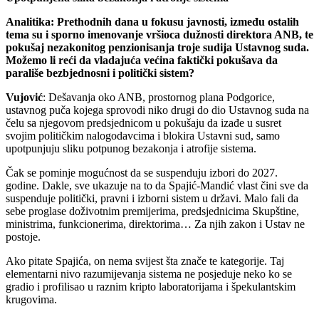
Analitika: Prethodnih dana u fokusu javnosti, između ostalih
tema su i sporno imenovanje vršioca dužnosti direktora ANB, te
pokušaj nezakonitog penzionisanja troje sudija Ustavnog suda.
Možemo li reći da vladajuća većina faktički pokušava da
parališe bezbjednosni i politički sistem?
Vujović
: Dešavanja oko ANB, prostornog plana Podgorice,
ustavnog puča kojega sprovodi niko drugi do dio Ustavnog suda na
čelu sa njegovom predsjednicom u pokušaju da izađe u susret
svojim političkim nalogodavcima i blokira Ustavni sud, samo
upotpunjuju sliku potpunog bezakonja i atrofije sistema.
Čak se pominje mogućnost da se suspenduju izbori do 2027.
godine. Dakle, sve ukazuje na to da Spajić-Mandić vlast čini sve da
suspenduje politički, pravni i izborni sistem u državi. Malo fali da
sebe proglase doživotnim premijerima, predsjednicima Skupštine,
ministrima, funkcionerima, direktorima… Za njih zakon i Ustav ne
postoje.
Ako pitate Spajića, on nema svijest šta znače te kategorije. Taj
elementarni nivo razumijevanja sistema ne posjeduje neko ko se
gradio i profilisao u raznim kripto laboratorijama i špekulantskim
krugovima.