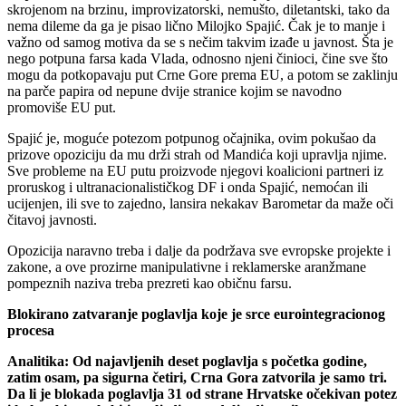
skrojenom na brzinu, improvizatorski, nemušto, diletantski, tako da
nema dileme da ga je pisao lično Milojko Spajić. Čak je to manje i
važno od samog motiva da se s nečim takvim izađe u javnost. Šta je
nego potpuna farsa kada Vlada, odnosno njeni činioci, čine sve što
mogu da potkopavaju put Crne Gore prema EU, a potom se zaklinju
na parče papira od nepune dvije stranice kojim se navodno
promoviše EU put.
Spajić je, moguće potezom potpunog očajnika, ovim pokušao da
prizove opoziciju da mu drži strah od Mandića koji upravlja njime.
Sve probleme na EU putu proizvode njegovi koalicioni partneri iz
proruskog i ultranacionalističkog DF i onda Spajić, nemoćan ili
ucijenjen, ili sve to zajedno, lansira nekakav Barometar da maže oči
čitavoj javnosti.
Opozicija naravno treba i dalje da podržava sve evropske projekte i
zakone, a ove prozirne manipulativne i reklamerske aranžmane
pompeznih naziva treba prezreti kao običnu farsu.
Blokirano zatvaranje poglavlja koje je srce eurointegracionog
procesa
Analitika: Od najavljenih deset poglavlja s početka godine,
zatim osam, pa sigurna četiri, Crna Gora zatvorila je samo tri.
Da li je blokada poglavlja 31 od strane Hrvatske očekivan potez