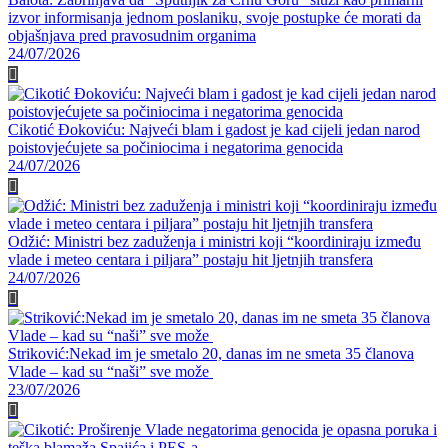
izvor informisanja jednom poslaniku, svoje postupke će morati da
objašnjava pred pravosudnim organima
24/07/2026
Cikotić Đokoviću: Najveći blam i gadost je kad cijeli jedan narod
poistovjećujete sa počiniocima i negatorima genocida
24/07/2026
Odžić: Ministri bez zaduženja i ministri koji “koordiniraju između
vlade i meteo centara i piljara” postaju hit ljetnjih transfera
24/07/2026
Striković:Nekad im je smetalo 20, danas im ne smeta 35 članova
Vlade – kad su “naši” sve može
23/07/2026