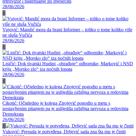
retrovizor i bagerisanje po mjesečini
28/06/2026
Vujović: Mandić mora da brani Informer – toliko o tome koliko više
ne sluša Vučića
28/06/2026
Lisičić: Dok tivatski Hudini „obrađuje“ odbornike, Marković i NSD
kriju „Morsko zlo“ iza noćnih lopata
28/06/2026
Cikotić: Očigledno je kolega Zirojević pogodio u metu s
postavljenim pitanjem pa je uslijedila ozbiljna nervoza u redovima
Demokrata
26/06/2026
Vuković: Presuda je potvrđena, Drljević sada zna šta mu je činiti