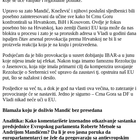
koje se tiče vanjske i regionalne politike.
Upravo su zato Mandić, Knežević i njihovi poslušni sljedbenici bili
posebno zainteresovani da učine sve kako bi Crnu Goru
konfrontirali sa Hrvatskom, BiH i Kosovom. Ovdje je fokus
posebno bio na Hrvatskoj, kao zemlji članici EU koja može da nas
blokira u procesu i zato je sa proruskih adresa u Vladi u godini dana
ispaljen čitav arsenal provokacija prema Hrvatskoj ne bi li se
proizvela reakcija koja je na kraju i proizvedena.
Podsjećam da je bilo provokacija u susret dobijanju IBAR-a u junu
koje nijesu imale taj efekat. Nakon toga imamo famoznu Rezoluciju
o Jasenovcu, koja nije imala primarni cilj da kompenzira usvajanje
Rezolucije o Srebrenici već upravo da zaustavi tj. opstruira naš EU
put, što se nažalost i desilo.
Posljedice su već tu, a dok je god na vlasti ova većina, to zatezanje i
provociranje će se nastaviti. Jedno je sigurno – Crna Gora sa DF u
Vladi nikad neće ući u EU.
Blamaža koju je doživio Mandić bez presedana
Analitika: Kako komentarišete iznenadno otkazivanje sastanka
predsjednice Evropskog parlamenta Roberte Metsole sa
Andrijom Mandićem? Da li je ovo jasna poruka da
europarlamentarci ne žele da pregovaraju sa antievropskim