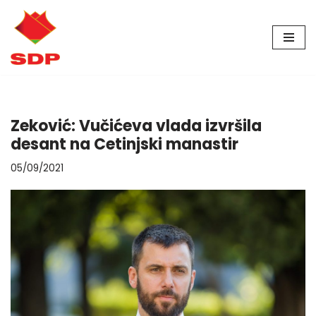
Skip
to
content
Zeković: Vučićeva vlada izvršila
desant na Cetinjski manastir
05/09/2021