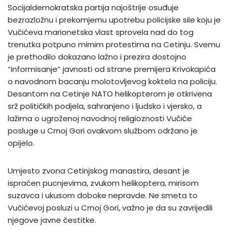
Socijaldemokratska partija najoštrije osuđuje
bezrazložnu i prekomjernu upotrebu policijske sile koju je
Vučićeva marionetska vlast sprovela nad do tog
trenutka potpuno mirnim protestima na Cetinju. Svemu
je prethodilo dokazano lažno i prezira dostojno
“informisanje” javnosti od strane premijera Krivokapića
o navodnom bacanju molotovljevog koktela na policiju.
Desantom na Cetinje NATO helikopterom je otkrivena
srž političkih podjela, sahranjeno i ljudsko i vjersko, a
lažima o ugroženoj navodnoj religioznosti Vučiće
posluge u Crnoj Gori ovakvom službom održano je
opijelo.
Umjesto zvona Cetinjskog manastira, desant je
ispraćen pucnjevima, zvukom helikoptera, mirisom
suzavca i ukusom doboke nepravde. Ne smeta to
Vučićevoj posluzi u Crnoj Gori, važno je da su zavrijedili
njegove javne čestitke.