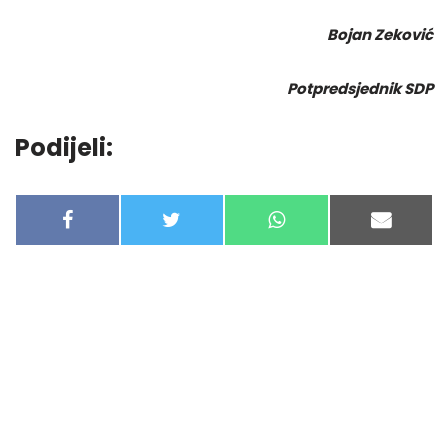
Bojan Zeković
Potpredsjednik SDP
Podijeli:
F
T
W
E
A
W
H
-
C
I
A
M
E
T
T
A
B
T
S
I
O
E
A
L
O
R
P
K
P