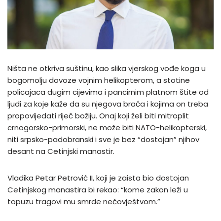
Ništa ne otkriva suštinu, kao slika vjerskog vođe koga u
bogomolju dovoze vojnim helikopterom, a stotine
policajaca dugim cijevima i pancirnim platnom štite od
ljudi za koje kaže da su njegova braća i kojima on treba
propovijedati riječ božiju. Onaj koji želi biti mitroplit
crnogorsko-primorski, ne može biti NATO-helikopterski,
niti srpsko-padobranski i sve je bez “dostojan” njihov
desant na Cetinjski manastir.
Vladika Petar Petrović II, koji je zaista bio dostojan
Cetinjskog manastira bi rekao: “kome zakon leži u
topuzu tragovi mu smrde nečovještvom.”