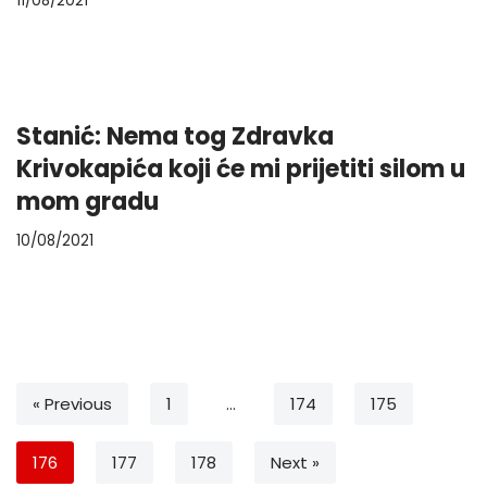
11/08/2021
Stanić: Nema tog Zdravka
Krivokapića koji će mi prijetiti silom u
mom gradu
10/08/2021
« Previous
1
…
174
175
176
177
178
Next »