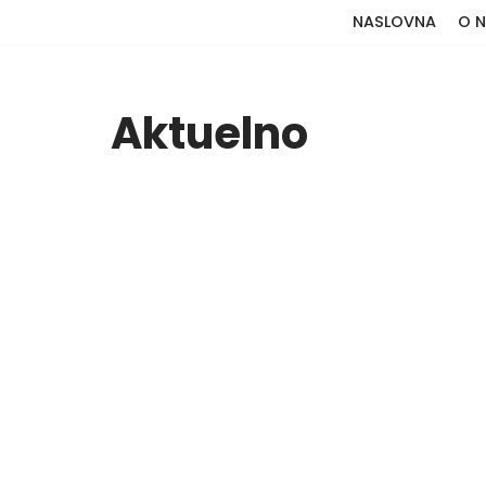
NASLOVNA
O 
Skip
to
Aktuelno
content