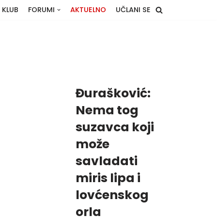
 KLUB
FORUMI
AKTUELNO
UČLANI SE
Đurašković:
Nema tog
suzavca koji
može
savladati
miris lipa i
lovćenskog
orla